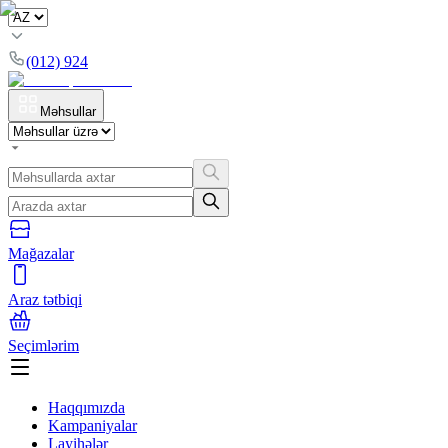
(012) 924
Məhsullar
Mağazalar
Araz tətbiqi
Seçimlərim
Haqqımızda
Kampaniyalar
Layihələr