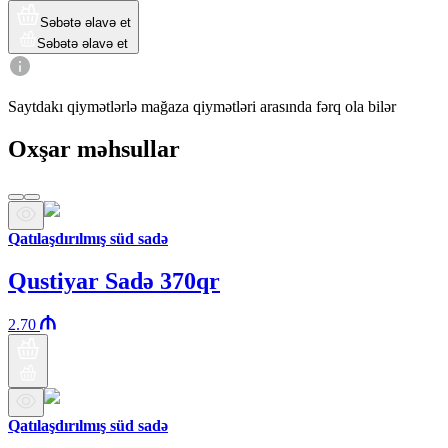
Səbətə əlavə et
Səbətə əlavə et
Saytdakı qiymətlərlə mağaza qiymətləri arasında fərq ola bilər
Oxşar məhsullar
Qatılaşdırılmış süd sadə
Qustiyar Sadə 370qr
2.70
Qatılaşdırılmış süd sadə