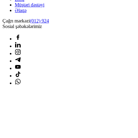
Müştəri dəstəyi
Əlaqə
Çağrı mərkəzi
(012) 924
Sosial şəbəkələrimiz