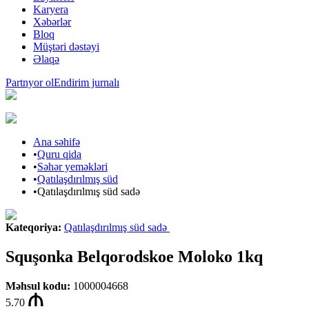
Karyera
Xəbərlər
Bloq
Müştəri dəstəyi
Əlaqə
Partnyor ol
Endirim jurnalı
Ana səhifə
•
Quru qida
•
Səhər yeməkləri
•
Qatılaşdırılmış süd
•
Qatılaşdırılmış süd sadə
Kateqoriya
:
Qatılaşdırılmış süd sadə
Squşonka Belqorodskoe Moloko 1kq
Məhsul kodu
:
1000004668
5.70