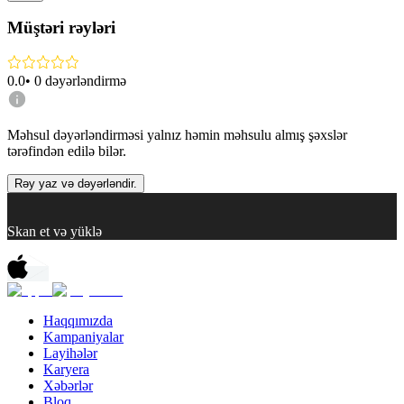
Müştəri rəyləri
0.0
•
0
dəyərləndirmə
Məhsul dəyərləndirməsi yalnız həmin məhsulu almış şəxslər
tərəfindən edilə bilər.
Rəy yaz və dəyərləndir.
Skan et və yüklə
Haqqımızda
Kampaniyalar
Layihələr
Karyera
Xəbərlər
Bloq