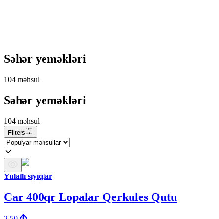
Səhər yeməkləri
104
məhsul
Səhər yeməkləri
104
məhsul
Filters
Yulaflı sıyıqlar
Car 400qr Lopalar Qerkules Qutu
2.50