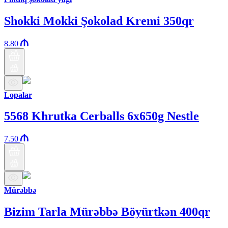
Shokki Mokki Şokolad Kremi 350qr
8.80
Lopalar
5568 Khrutka Cerballs 6x650g Nestle
7.50
Mürəbbə
Bizim Tarla Mürəbbə Böyürtkən 400qr