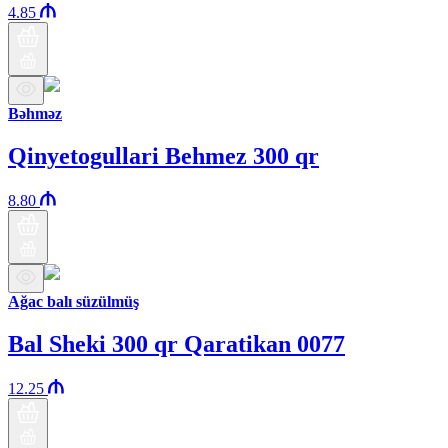
4.85
Bəhməz
Qinyetogullari Behmez 300 qr
8.80
Ağac balı süzülmüş
Bal Sheki 300 qr Qaratikan 0077
12.25