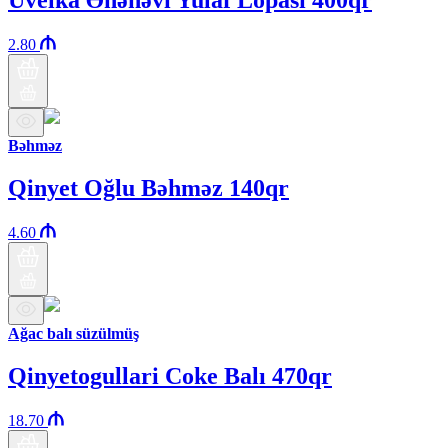
Uvelka Ənənəvi Yulaf Lopası 400qr
2.80
Bəhməz
Qinyet Oğlu Bəhməz 140qr
4.60
Ağac balı süzülmüş
Qinyetogullari Coke Balı 470qr
18.70