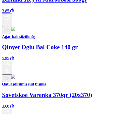
3.85
Ağac balı süzülmüş
Qinyet Oglu Bal Coke 140 gr
5.85
Qatılaşdırılmış süd bişmiş
Sovetskoe Varenka 370qr (20x370)
3.60