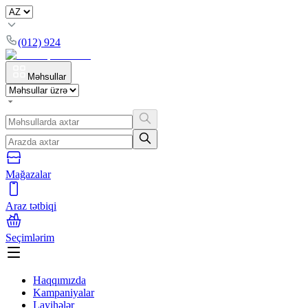
(012) 924
Məhsullar
Mağazalar
Araz tətbiqi
Seçimlərim
Haqqımızda
Kampaniyalar
Layihələr