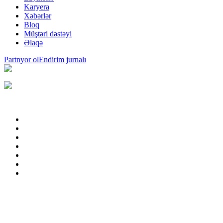
Karyera
Xəbərlər
Bloq
Müştəri dəstəyi
Əlaqə
Partnyor ol
Endirim jurnalı