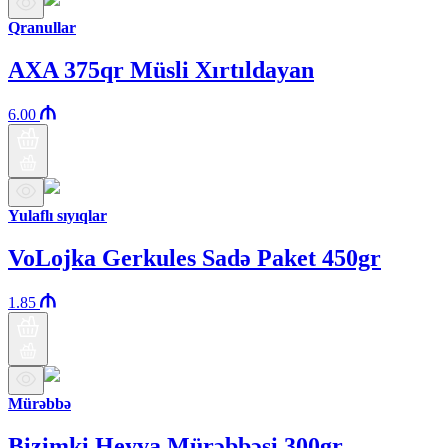
Qranullar
AXA 375qr Müsli Xırtıldayan
6.00
Yulaflı sıyıqlar
VoLojka Gerkules Sadə Paket 450gr
1.85
Mürəbbə
Bizimki Heyva Mürəbbəsi 300gr