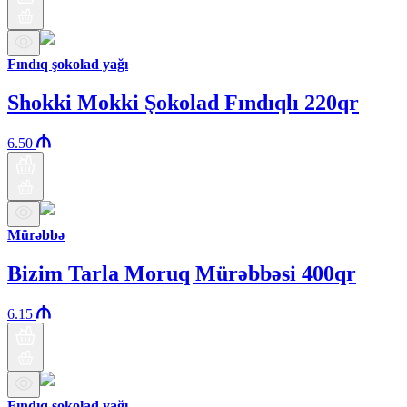
Fındıq şokolad yağı
Shokki Mokki Şokolad Fındıqlı 220qr
6.50
Mürəbbə
Bizim Tarla Moruq Mürəbbəsi 400qr
6.15
Fındıq şokolad yağı