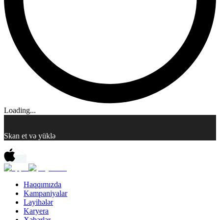
Loading...
Skan et və yüklə
Haqqımızda
Kampaniyalar
Layihələr
Karyera
Xəbərlər