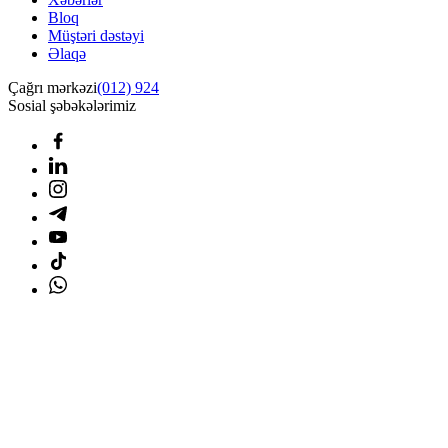
Bloq
Müştəri dəstəyi
Əlaqə
Çağrı mərkəzi
(012) 924
Sosial şəbəkələrimiz