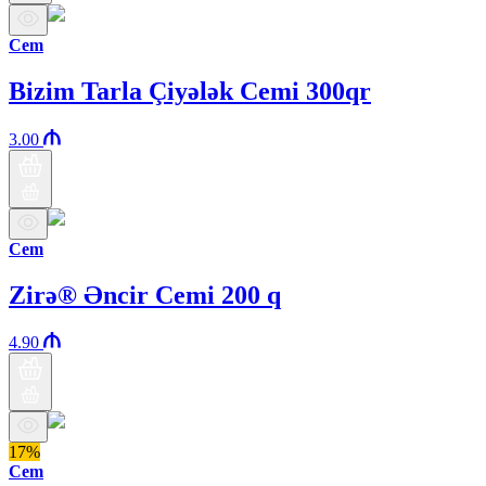
Cem
Bizim Tarla Çiyələk Cemi 300qr
3.00
Cem
Zirə® Əncir Cemi 200 q
4.90
17%
Cem