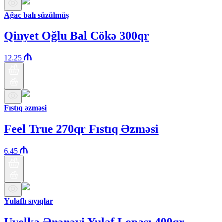
Ağac balı süzülmüş
Qinyet Oğlu Bal Cökə 300qr
12.25
Fıstıq əzməsi
Feel True 270qr Fıstıq Əzməsi
6.45
Yulaflı sıyıqlar