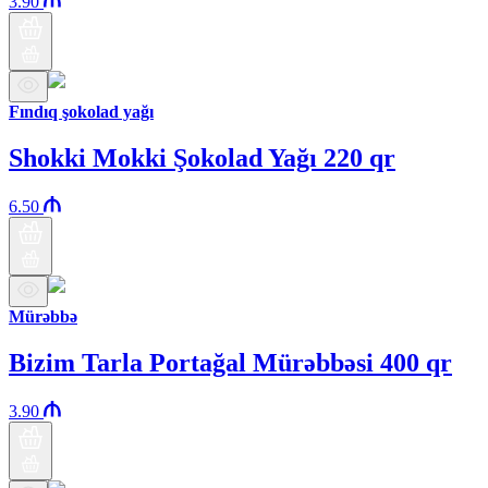
3.90
Fındıq şokolad yağı
Shokki Mokki Şokolad Yağı 220 qr
6.50
Mürəbbə
Bizim Tarla Portağal Mürəbbəsi 400 qr
3.90