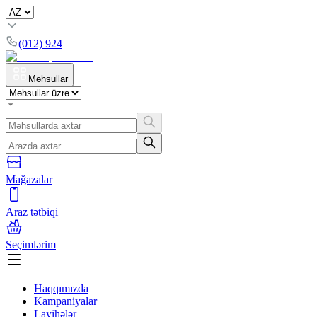
(012) 924
Məhsullar
Mağazalar
Araz tətbiqi
Seçimlərim
Haqqımızda
Kampaniyalar
Layihələr