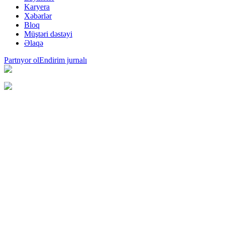
Karyera
Xəbərlər
Bloq
Müştəri dəstəyi
Əlaqə
Partnyor ol
Endirim jurnalı