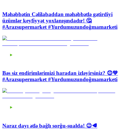
Məhəbbətin Cəlilabaddan məhəbbətlə gətirdiyi
üzümlər keyfiyyət yoxlanışındadır! 🤔
#Arazsupermarket #Yurdumuzundoğmamarketi
Bəs siz endirimlərimizi haradan izləyirsiniz? 😊💚
#Arazsupermarket #Yurdumuzundoğmamarketi
Naraz dayı ətlə bağlı sorğu-sualda! 😉🥩