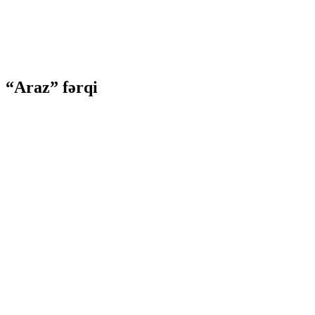
“Araz” fərqi