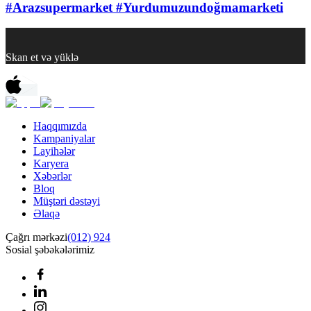
#Arazsupermarket #Yurdumuzundoğmamarketi
Skan et və yüklə
Haqqımızda
Kampaniyalar
Layihələr
Karyera
Xəbərlər
Bloq
Müştəri dəstəyi
Əlaqə
Çağrı mərkəzi
(012) 924
Sosial şəbəkələrimiz