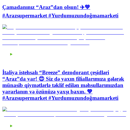
Çamadanınız “Araz”dan olsun! ✈️💚
#Arazsupermarket #Yurdumuzundoğmamarketi
İtaliya istehsalı “Breeze” dezodorant çeşidləri
“Araz”da var! 😍 Siz də yaxın filiallarımıza gələrək
münasib qiymətlərlə təklif edilən məhsullarımızdan
yararlanın və özünüzə yaxşı baxın. 💚
#Arazsupermarket #Yurdumuzundoğmamarketi