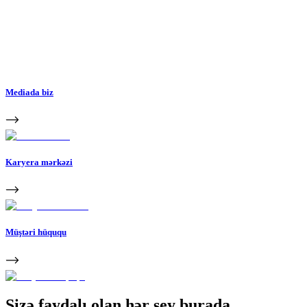
Mediada biz
Karyera mərkəzi
Müştəri hüququ
Sizə faydalı olan hər şey burada