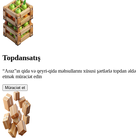
Topdansatış
“Araz”ın qida və qeyri-qida məhsullarını xüsusi şərtlərlə topdan əldə
etmək müraciət edin
Müraciət et