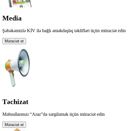
Media
Şəbəkəmizlə KİV ilə bağlı əməkdaşlıq təklifləri üçün müraciət edin
Müraciət et
Təchizat
Məhsullarınızı “Araz”da sərgiləmək üçün müraciət edin
Müraciət et