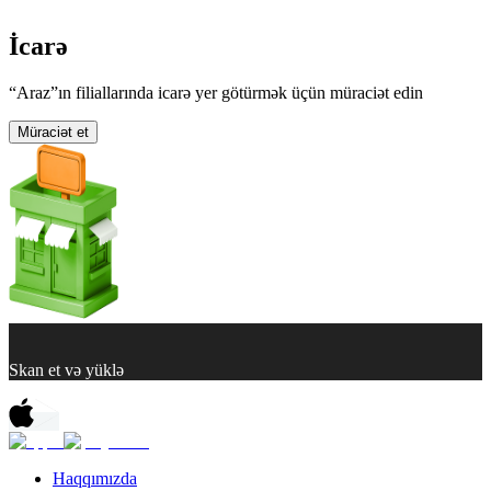
İcarə
“Araz”ın filiallarında icarə yer götürmək üçün müraciət edin
Müraciət et
Skan et və yüklə
Haqqımızda