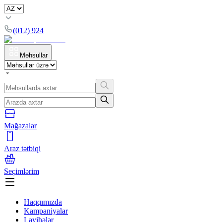
(012) 924
Məhsullar
Mağazalar
Araz tətbiqi
Seçimlərim
Haqqımızda
Kampaniyalar
Layihələr