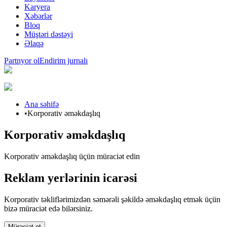
Karyera
Xəbərlər
Bloq
Müştəri dəstəyi
Əlaqə
Partnyor ol
Endirim jurnalı
Ana səhifə
•
Korporativ əməkdaşlıq
Korporativ əməkdaşlıq
Korporativ əməkdaşlıq üçün müraciət edin
Reklam yerlərinin icarəsi
Korporativ təkliflərimizdən səmərəli şəkildə əməkdaşlıq etmək üçün
bizə müraciət edə bilərsiniz.
Müraciət et