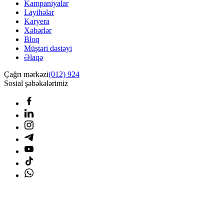
Kampaniyalar
Layihələr
Karyera
Xəbərlər
Bloq
Müştəri dəstəyi
Əlaqə
Çağrı mərkəzi
(012) 924
Sosial şəbəkələrimiz