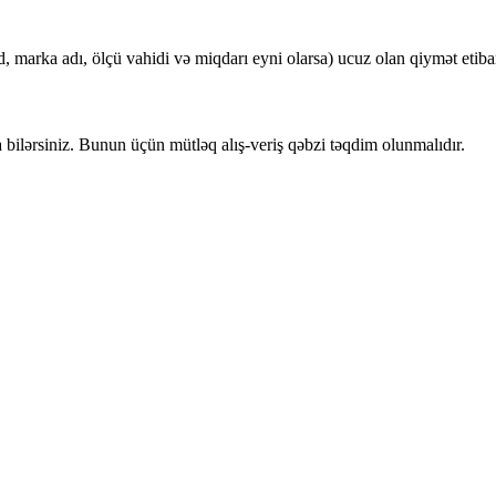
d, marka adı, ölçü vahidi və miqdarı eyni olarsa) ucuz olan qiymət etibar
 bilərsiniz. Bunun üçün mütləq alış-veriş qəbzi təqdim olunmalıdır.