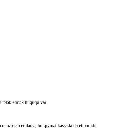
bz tələb etmək hüququ var
 ucuz elan edilərsə, bu qiymət kassada da etibarlıdır.