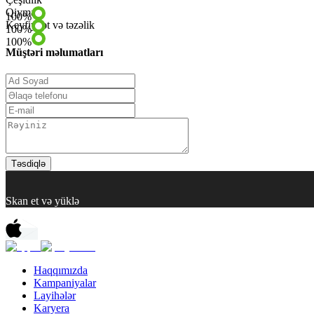
Qiymət
100
%
Keyfiyyət və təzəlik
100
%
100
%
Müştəri məlumatları
Təsdiqlə
Skan et və yüklə
Haqqımızda
Kampaniyalar
Layihələr
Karyera