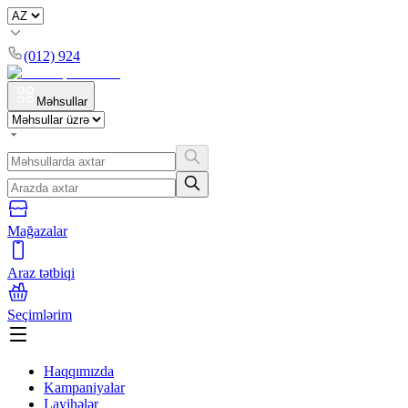
(012) 924
Məhsullar
Mağazalar
Araz tətbiqi
Seçimlərim
Haqqımızda
Kampaniyalar
Layihələr