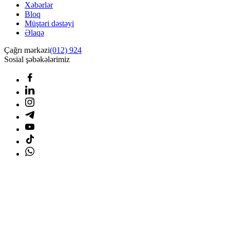
Xəbərlər
Bloq
Müştəri dəstəyi
Əlaqə
Çağrı mərkəzi
(012) 924
Sosial şəbəkələrimiz