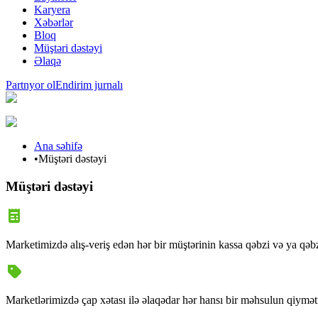
Karyera
Xəbərlər
Bloq
Müştəri dəstəyi
Əlaqə
Partnyor ol
Endirim jurnalı
Ana səhifə
•
Müştəri dəstəyi
Müştəri dəstəyi
Marketimizdə alış-veriş edən hər bir müştərinin kassa qəbzi və ya qə
Marketlərimizdə çap xətası ilə əlaqədar hər hansı bir məhsulun qiyməti