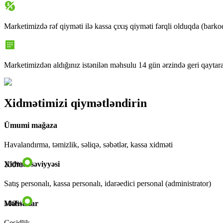
Marketimizdə rəf qiyməti ilə kassa çıxış qiyməti fərqli olduqda (barko
Marketimizdən aldığınız istənilən məhsulu 14 gün ərzində geri qaytara
Xidmətimizi qiymətləndirin
Ümumi mağaza
Havalandırma, təmizlik, səliqə, səbətlər, kassa xidməti
Xidmət səviyyəsi
100
%
Satış personalı, kassa personalı, idarəedici personal (administrator)
Məhsullar
100
%
Çeşidlik