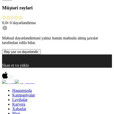
Müştəri rəyləri
0.0
•
0
dəyərləndirmə
Məhsul dəyərləndirməsi yalnız həmin məhsulu almış şəxslər
tərəfindən edilə bilər.
Rəy yaz və dəyərləndir.
Skan et və yüklə
Haqqımızda
Kampaniyalar
Layihələr
Karyera
Xəbərlər
Bloq