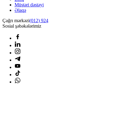
Müştəri dəstəyi
Əlaqə
Çağrı mərkəzi
(012) 924
Sosial şəbəkələrimiz