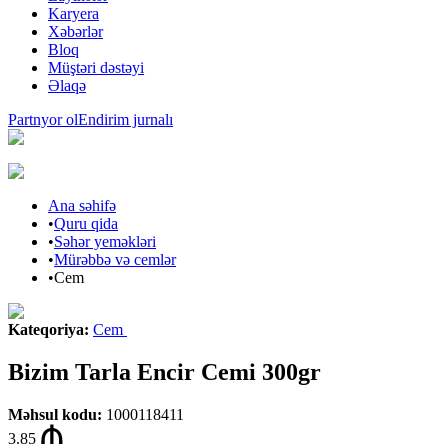
Karyera
Xəbərlər
Bloq
Müştəri dəstəyi
Əlaqə
Partnyor ol
Endirim jurnalı
Ana səhifə
•
Quru qida
•
Səhər yeməkləri
•
Mürəbbə və cemlər
•
Cem
Kateqoriya
:
Cem
Bizim Tarla Encir Cemi 300gr
Məhsul kodu
:
1000118411
3.85