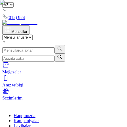
(012) 924
Məhsullar
Mağazalar
Araz tətbiqi
Seçimlərim
Haqqımızda
Kampaniyalar
Layihələr