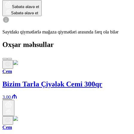
Səbətə əlavə et
Səbətə əlavə et
Saytdakı qiymətlərlə mağaza qiymətləri arasında fərq ola bilər
Oxşar məhsullar
Cem
Bizim Tarla Çiyələk Cemi 300qr
3.00
Cem