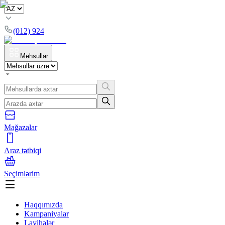
(012) 924
Məhsullar
Mağazalar
Araz tətbiqi
Seçimlərim
Haqqımızda
Kampaniyalar
Layihələr