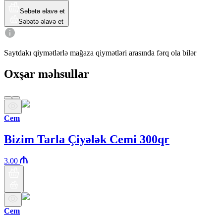
Səbətə əlavə et
Səbətə əlavə et
Saytdakı qiymətlərlə mağaza qiymətləri arasında fərq ola bilər
Oxşar məhsullar
Cem
Bizim Tarla Çiyələk Cemi 300qr
3.00
Cem