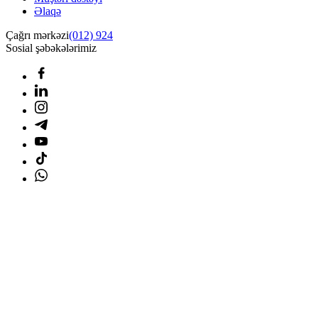
Əlaqə
Çağrı mərkəzi
(012) 924
Sosial şəbəkələrimiz