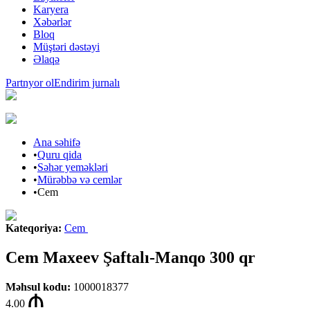
Karyera
Xəbərlər
Bloq
Müştəri dəstəyi
Əlaqə
Partnyor ol
Endirim jurnalı
Ana səhifə
•
Quru qida
•
Səhər yeməkləri
•
Mürəbbə və cemlər
•
Cem
Kateqoriya
:
Cem
Cem Maxeev Şaftalı-Manqo 300 qr
Məhsul kodu
:
1000018377
4.00