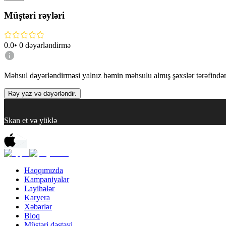
Müştəri rəyləri
0.0
•
0
dəyərləndirmə
Məhsul dəyərləndirməsi yalnız həmin məhsulu almış şəxslər tərəfindən 
Rəy yaz və dəyərləndir.
Skan et və yüklə
Haqqımızda
Kampaniyalar
Layihələr
Karyera
Xəbərlər
Bloq
Müştəri dəstəyi