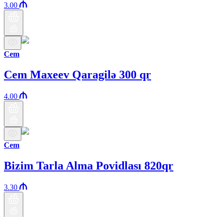
3.00
Cem
Cem Maxeev Qaragilə 300 qr
4.00
Cem
Bizim Tarla Alma Povidlası 820qr
3.30