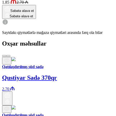
1.85
2.70
₼
Səbətə əlavə et
Səbətə əlavə et
Saytdakı qiymətlərlə mağaza qiymətləri arasında fərq ola bilər
Oxşar məhsullar
Qatılaşdırılmış süd sadə
Qustiyar Sadə 370qr
2.70
Qatılaşdırılmış süd sadə