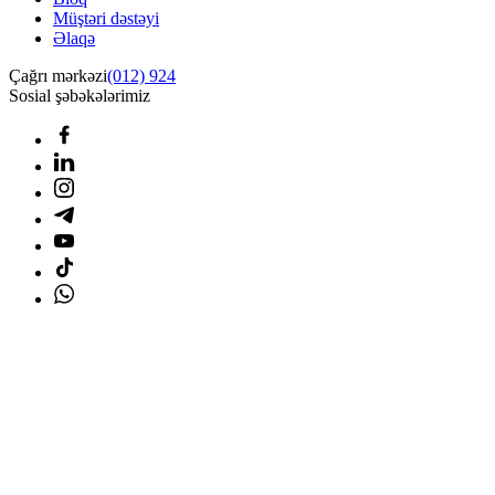
Müştəri dəstəyi
Əlaqə
Çağrı mərkəzi
(012) 924
Sosial şəbəkələrimiz