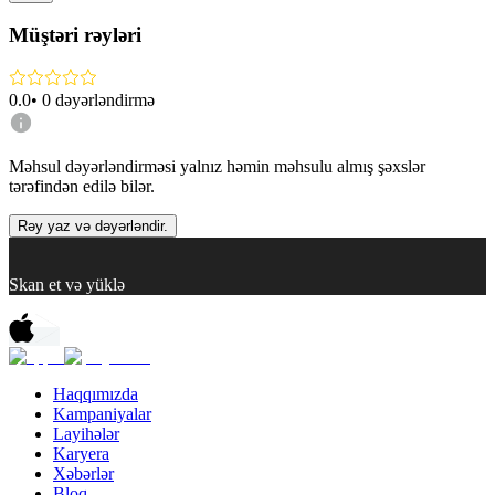
Müştəri rəyləri
0.0
•
0
dəyərləndirmə
Məhsul dəyərləndirməsi yalnız həmin məhsulu almış şəxslər
tərəfindən edilə bilər.
Rəy yaz və dəyərləndir.
Skan et və yüklə
Haqqımızda
Kampaniyalar
Layihələr
Karyera
Xəbərlər
Bloq