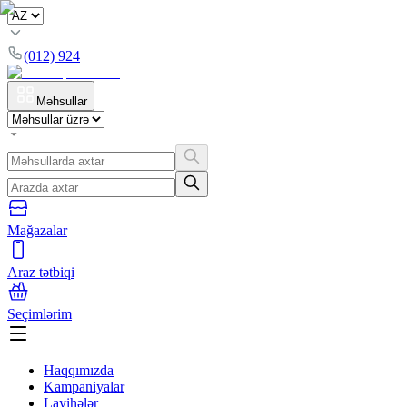
(012) 924
Məhsullar
Mağazalar
Araz tətbiqi
Seçimlərim
Haqqımızda
Kampaniyalar
Layihələr