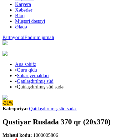
Karyera
Xəbərlər
Bloq
Müştəri dəstəyi
Əlaqə
Partnyor ol
Endirim jurnalı
Ana səhifə
•
Quru qida
•
Səhər yeməkləri
•
Qatılaşdırılmış süd
•
Qatılaşdırılmış süd sadə
-31%
Kateqoriya
:
Qatılaşdırılmış süd sadə
Qustiyar Ruslada 370 qr (20x370)
Məhsul kodu
:
1000005806