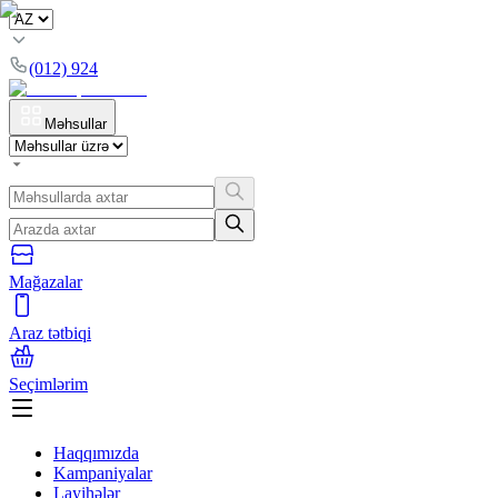
(012) 924
Məhsullar
Mağazalar
Araz tətbiqi
Seçimlərim
Haqqımızda
Kampaniyalar
Layihələr