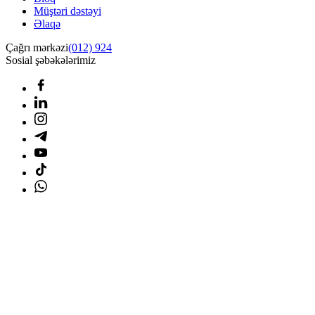
Müştəri dəstəyi
Əlaqə
Çağrı mərkəzi
(012) 924
Sosial şəbəkələrimiz