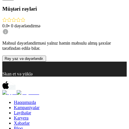
Müştəri rəyləri
0.0
•
0
dəyərləndirmə
Məhsul dəyərləndirməsi yalnız həmin məhsulu almış şəxslər
tərəfindən edilə bilər.
Rəy yaz və dəyərləndir.
Skan et və yüklə
Haqqımızda
Kampaniyalar
Layihələr
Karyera
Xəbərlər
Bloq