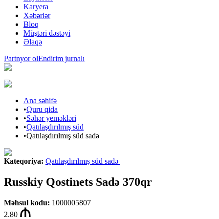
Karyera
Xəbərlər
Bloq
Müştəri dəstəyi
Əlaqə
Partnyor ol
Endirim jurnalı
Ana səhifə
•
Quru qida
•
Səhər yeməkləri
•
Qatılaşdırılmış süd
•
Qatılaşdırılmış süd sadə
Kateqoriya
:
Qatılaşdırılmış süd sadə
Russkiy Qostinets Sadə 370qr
Məhsul kodu
:
1000005807
2.80