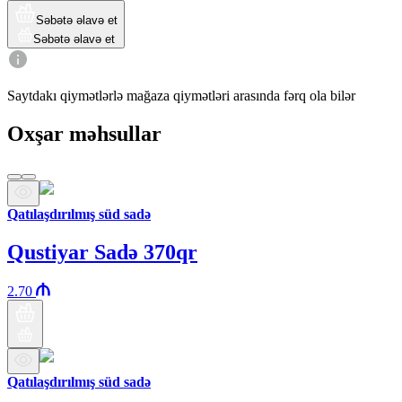
Səbətə əlavə et
Səbətə əlavə et
Saytdakı qiymətlərlə mağaza qiymətləri arasında fərq ola bilər
Oxşar məhsullar
Qatılaşdırılmış süd sadə
Qustiyar Sadə 370qr
2.70
Qatılaşdırılmış süd sadə