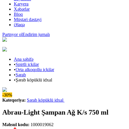
Karyera
Xəbərlər
Bloq
Müştəri dəstəyi
Əlaqə
Partnyor ol
Endirim jurnalı
Ana səhifə
•
Spirtli içkilər
•
Orta alkoqollu içkilər
•
Şərab
•
Şərab köpüklü idxal
-30%
Kateqoriya
:
Şərab köpüklü idxal
Abrau-Light Şampan Ağ K/s 750 ml
Məhsul kodu
:
1000019062