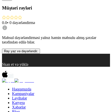
Müştəri rəyləri
0.0
•
0
dəyərləndirmə
Məhsul dəyərləndirməsi yalnız həmin məhsulu almış şəxslər
tərəfindən edilə bilər.
Rəy yaz və dəyərləndir.
Skan et və yüklə
Haqqımızda
Kampaniyalar
Layihələr
Karyera
Xəbərlər
Bloq