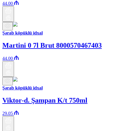
44.00
Şərab köpüklü idxal
Martini 0 7l Brut 8000570467403
44.00
Şərab köpüklü idxal
Viktor-d. Şampan K/t 750ml
29.05