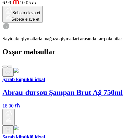
6.99
10.05
₼
Səbətə əlavə et
Səbətə əlavə et
Saytdakı qiymətlərlə mağaza qiymətləri arasında fərq ola bilər
Oxşar məhsullar
Şərab köpüklü idxal
Abrau-dursou Şampan Brut Ağ 750ml
18.00
Şərab köpüklü idxal