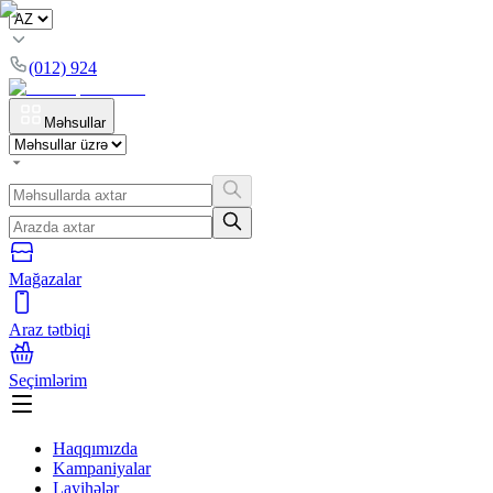
(012) 924
Məhsullar
Mağazalar
Araz tətbiqi
Seçimlərim
Haqqımızda
Kampaniyalar
Layihələr