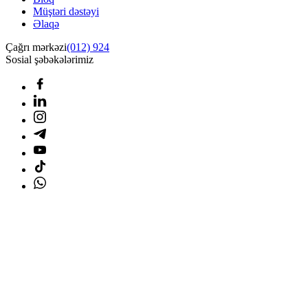
Müştəri dəstəyi
Əlaqə
Çağrı mərkəzi
(012) 924
Sosial şəbəkələrimiz