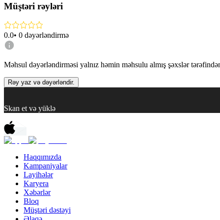
Müştəri rəyləri
0.0
•
0
dəyərləndirmə
Məhsul dəyərləndirməsi yalnız həmin məhsulu almış şəxslər tərəfindən 
Rəy yaz və dəyərləndir.
Skan et və yüklə
Haqqımızda
Kampaniyalar
Layihələr
Karyera
Xəbərlər
Bloq
Müştəri dəstəyi
Əlaqə