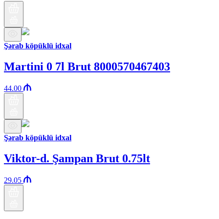
Şərab köpüklü idxal
Martini 0 7l Brut 8000570467403
44.00
Şərab köpüklü idxal
Viktor-d. Şampan Brut 0.75lt
29.05