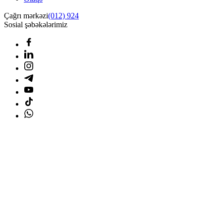
Çağrı mərkəzi
(012) 924
Sosial şəbəkələrimiz
Ana səhifə