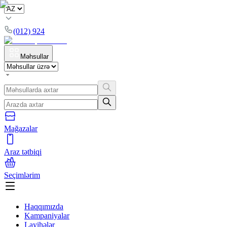
(012) 924
Məhsullar
Mağazalar
Araz tətbiqi
Seçimlərim
Haqqımızda
Kampaniyalar
Layihələr