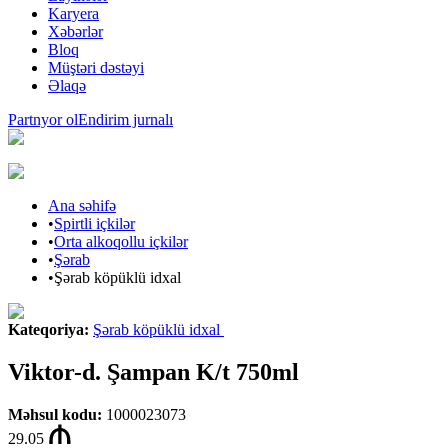
Karyera
Xəbərlər
Bloq
Müştəri dəstəyi
Əlaqə
Partnyor ol
Endirim jurnalı
Ana səhifə
•
Spirtli içkilər
•
Orta alkoqollu içkilər
•
Şərab
•
Şərab köpüklü idxal
Kateqoriya
:
Şərab köpüklü idxal
Viktor-d. Şampan K/t 750ml
Məhsul kodu
:
1000023073
29.05