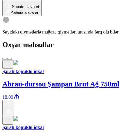
Səbətə əlavə et
Səbətə əlavə et
Saytdakı qiymətlərlə mağaza qiymətləri arasında fərq ola bilər
Oxşar məhsullar
Şərab köpüklü idxal
Abrau-dursou Şampan Brut Ağ 750ml
18.00
Şərab köpüklü idxal