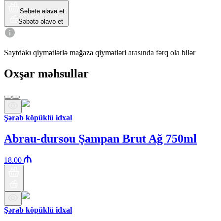
Səbətə əlavə et
Səbətə əlavə et
Saytdakı qiymətlərlə mağaza qiymətləri arasında fərq ola bilər
Oxşar məhsullar
Şərab köpüklü idxal
Abrau-dursou Şampan Brut Ağ 750ml
18.00
Şərab köpüklü idxal