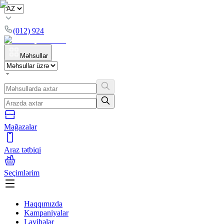
(012) 924
Məhsullar
Mağazalar
Araz tətbiqi
Seçimlərim
Haqqımızda
Kampaniyalar
Layihələr