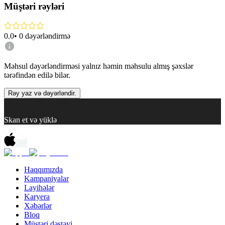
Müştəri rəyləri
0.0
•
0
dəyərləndirmə
Məhsul dəyərləndirməsi yalnız həmin məhsulu almış şəxslər
tərəfindən edilə bilər.
Rəy yaz və dəyərləndir.
Skan et və yüklə
Haqqımızda
Kampaniyalar
Layihələr
Karyera
Xəbərlər
Bloq
Müştəri dəstəyi