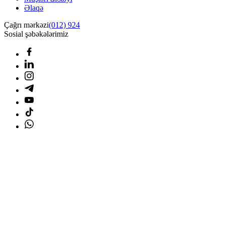
Əlaqə
Çağrı mərkəzi
(012) 924
Sosial şəbəkələrimiz