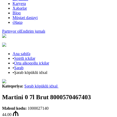
Karyera
Xəbərlər
Bloq
Müştəri dəstəyi
Əlaqə
Partnyor ol
Endirim jurnalı
Ana səhifə
•
Spirtli içkilər
•
Orta alkoqollu içkilər
•
Şərab
•
Şərab köpüklü idxal
Kateqoriya
:
Şərab köpüklü idxal
Martini 0 7l Brut 8000570467403
Məhsul kodu
:
1000027140
44.00