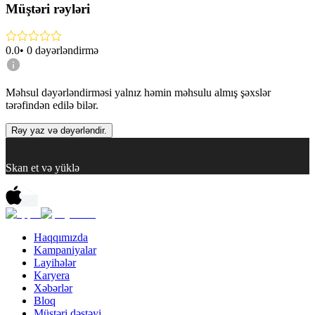
Müştəri rəyləri
0.0
•
0
dəyərləndirmə
Məhsul dəyərləndirməsi yalnız həmin məhsulu almış şəxslər
tərəfindən edilə bilər.
Rəy yaz və dəyərləndir.
Skan et və yüklə
Haqqımızda
Kampaniyalar
Layihələr
Karyera
Xəbərlər
Bloq
Müştəri dəstəyi