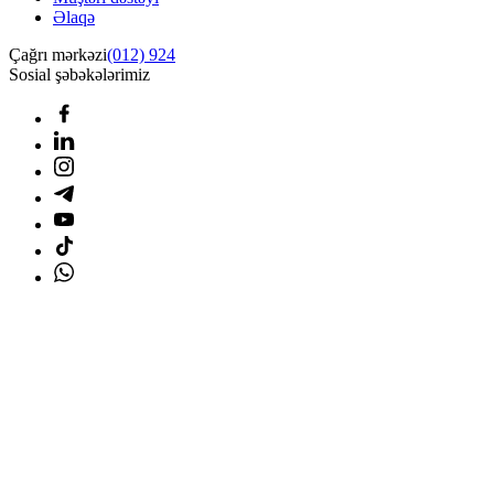
Əlaqə
Çağrı mərkəzi
(012) 924
Sosial şəbəkələrimiz