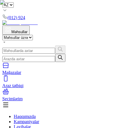
(012) 924
Məhsullar
Mağazalar
Araz tətbiqi
Seçimlərim
Haqqımızda
Kampaniyalar
Layihələr