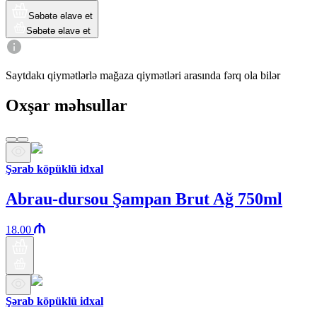
Səbətə əlavə et
Səbətə əlavə et
Saytdakı qiymətlərlə mağaza qiymətləri arasında fərq ola bilər
Oxşar məhsullar
Şərab köpüklü idxal
Abrau-dursou Şampan Brut Ağ 750ml
18.00
Şərab köpüklü idxal