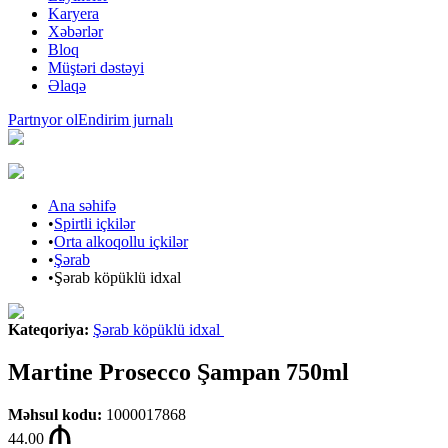
Karyera
Xəbərlər
Bloq
Müştəri dəstəyi
Əlaqə
Partnyor ol
Endirim jurnalı
Ana səhifə
•
Spirtli içkilər
•
Orta alkoqollu içkilər
•
Şərab
•
Şərab köpüklü idxal
Kateqoriya
:
Şərab köpüklü idxal
Martine Prosecco Şampan 750ml
Məhsul kodu
:
1000017868
44.00