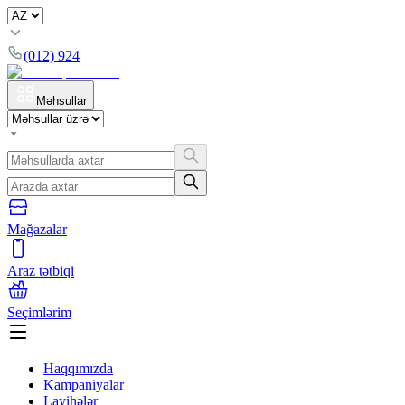
(012) 924
Məhsullar
Mağazalar
Araz tətbiqi
Seçimlərim
Haqqımızda
Kampaniyalar
Layihələr