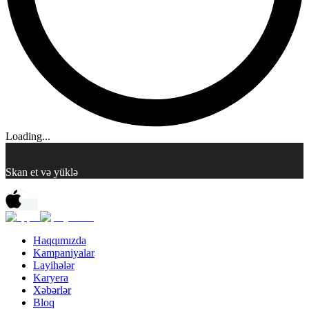
Loading...
Skan et və yüklə
Haqqımızda
Kampaniyalar
Layihələr
Karyera
Xəbərlər
Bloq