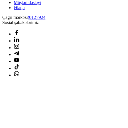
Müştəri dəstəyi
Əlaqə
Çağrı mərkəzi
(012) 924
Sosial şəbəkələrimiz