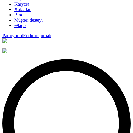
Karyera
Xəbərlər
Bloq
Müştəri dəstəyi
Əlaqə
Partnyor ol
Endirim jurnalı