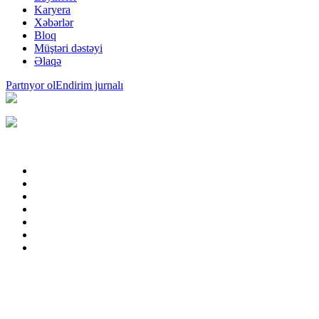
Karyera
Xəbərlər
Bloq
Müştəri dəstəyi
Əlaqə
Partnyor ol
Endirim jurnalı