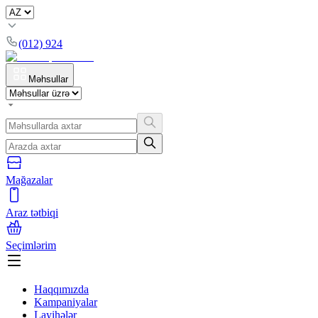
(012) 924
Məhsullar
Mağazalar
Araz tətbiqi
Seçimlərim
Haqqımızda
Kampaniyalar
Layihələr