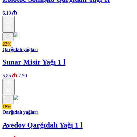
6.10
22%
Qarğıdalı yağları
Sunar Misir Yağı 1 l
5.85
7.50
18%
Qarğıdalı yağları
Avedov Qarğıdalı Yağı 1 l