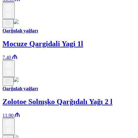
Qarğıdalı yağları
Mocuze Qargidali Yagi 1l
7.40
Qarğıdalı yağları
Zolotoe Solnışko Qarğıdalı Yağı 2 l
11.90