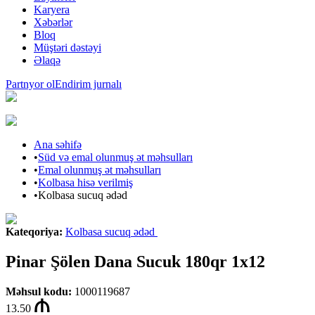
Karyera
Xəbərlər
Bloq
Müştəri dəstəyi
Əlaqə
Partnyor ol
Endirim jurnalı
Ana səhifə
•
Süd və emal olunmuş ət məhsulları
•
Emal olunmuş ət məhsulları
•
Kolbasa hisə verilmiş
•
Kolbasa sucuq ədəd
Kateqoriya
:
Kolbasa sucuq ədəd
Pinar Şölen Dana Sucuk 180qr 1x12
Məhsul kodu
:
1000119687
13.50