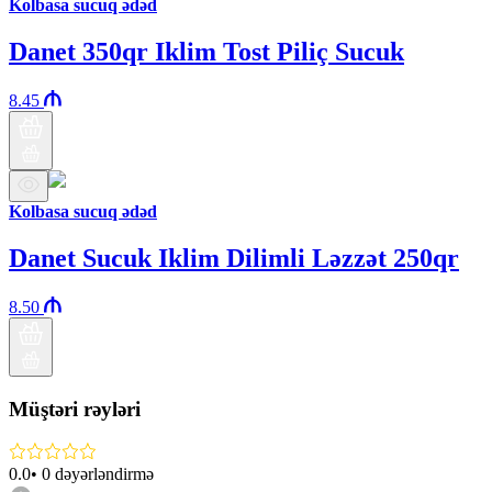
Kolbasa sucuq ədəd
Danet 350qr Iklim Tost Piliç Sucuk
8.45
Kolbasa sucuq ədəd
Danet Sucuk Iklim Dilimli Ləzzət 250qr
8.50
Müştəri rəyləri
0.0
•
0
dəyərləndirmə