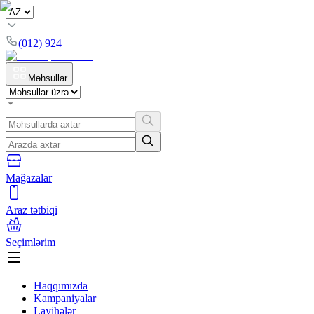
(012) 924
Məhsullar
Mağazalar
Araz tətbiqi
Seçimlərim
Haqqımızda
Kampaniyalar
Layihələr