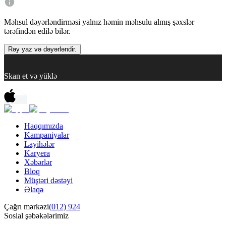
Məhsul dəyərləndirməsi yalnız həmin məhsulu almış şəxslər
tərəfindən edilə bilər.
Rəy yaz və dəyərləndir.
Skan et və yüklə
Haqqımızda
Kampaniyalar
Layihələr
Karyera
Xəbərlər
Bloq
Müştəri dəstəyi
Əlaqə
Çağrı mərkəzi
(012) 924
Sosial şəbəkələrimiz