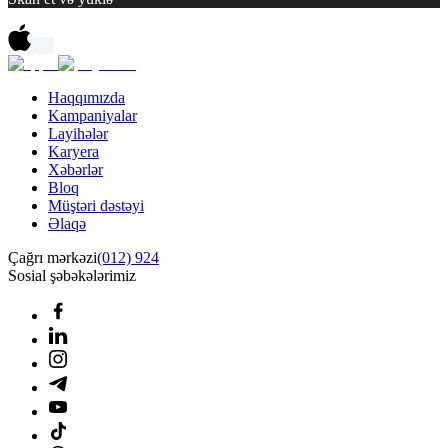
Haqqımızda
Kampaniyalar
Layihələr
Karyera
Xəbərlər
Bloq
Müştəri dəstəyi
Əlaqə
Çağrı mərkəzi
(012) 924
Sosial şəbəkələrimiz