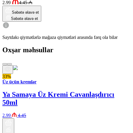
2.99
4.45
₼
Səbətə əlavə et
Səbətə əlavə et
Saytdakı qiymətlərlə mağaza qiymətləri arasında fərq ola bilər
Oxşar məhsullar
33%
Üz üçün kremlər
Ya Samaya Üz Kremi Cavanlaşdırıcı
50ml
2.99
4.45