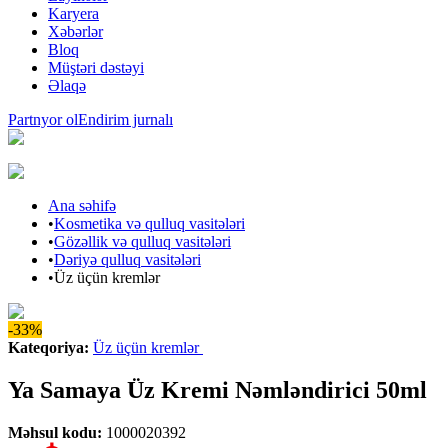
Karyera
Xəbərlər
Bloq
Müştəri dəstəyi
Əlaqə
Partnyor ol
Endirim jurnalı
Ana səhifə
•
Kosmetika və qulluq vasitələri
•
Gözəllik və qulluq vasitələri
•
Dəriyə qulluq vasitələri
•
Üz üçün kremlər
-33%
Kateqoriya
:
Üz üçün kremlər
Ya Samaya Üz Kremi Nəmləndirici 50ml
Məhsul kodu
:
1000020392