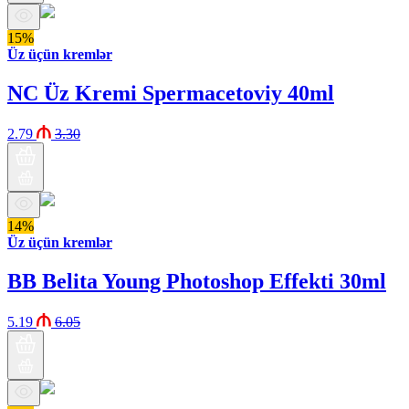
15%
Üz üçün kremlər
NC Üz Kremi Spermacetoviy 40ml
2.79
3.30
14%
Üz üçün kremlər
BB Belita Young Photoshop Effekti 30ml
5.19
6.05