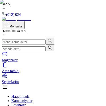
(012) 924
Məhsullar
Mağazalar
Araz tətbiqi
Seçimlərim
Haqqımızda
Kampaniyalar
Layihələr