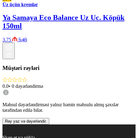
Üz üçün kremlər
Ya Samaya Eco Balance Uz Uc. Köpük
150ml
3.75
5.45
Müştəri rəyləri
0.0
•
0
dəyərləndirmə
Məhsul dəyərləndirməsi yalnız həmin məhsulu almış şəxslər
tərəfindən edilə bilər.
Rəy yaz və dəyərləndir.
Skan et və yüklə