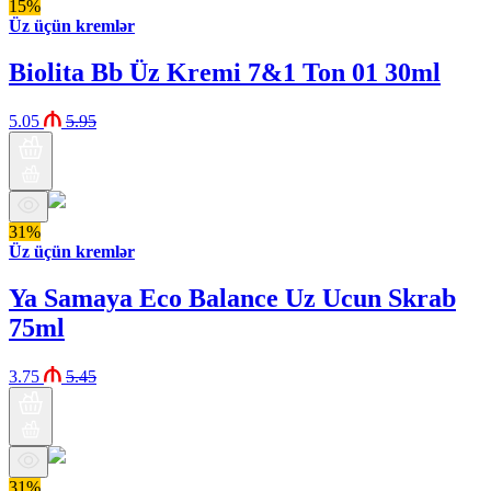
15%
Üz üçün kremlər
Biolita Bb Üz Kremi 7&1 Ton 01 30ml
5.05
5.95
31%
Üz üçün kremlər
Ya Samaya Eco Balance Uz Ucun Skrab
75ml
3.75
5.45
31%