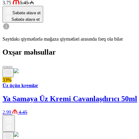
3.75
5.45
₼
Səbətə əlavə et
Səbətə əlavə et
Saytdakı qiymətlərlə mağaza qiymətləri arasında fərq ola bilər
Oxşar məhsullar
33%
Üz üçün kremlər
Ya Samaya Üz Kremi Cavanlaşdırıcı 50ml
2.99
4.45