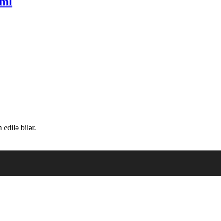
0ml
edilə bilər.