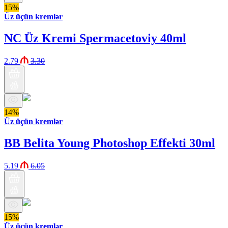
15%
Üz üçün kremlər
NC Üz Kremi Spermacetoviy 40ml
2.79
3.30
14%
Üz üçün kremlər
BB Belita Young Photoshop Effekti 30ml
5.19
6.05
15%
Üz üçün kremlər