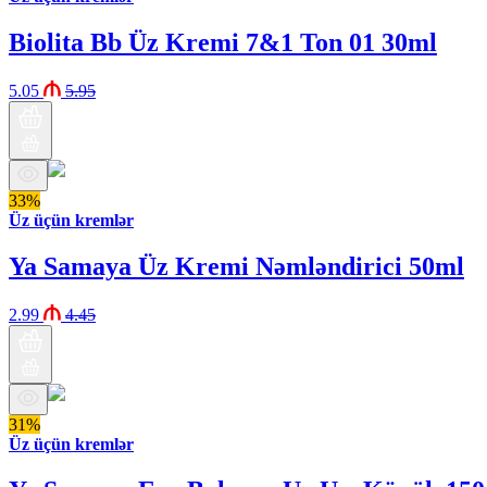
Biolita Bb Üz Kremi 7&1 Ton 01 30ml
5.05
5.95
33%
Üz üçün kremlər
Ya Samaya Üz Kremi Nəmləndirici 50ml
2.99
4.45
31%
Üz üçün kremlər