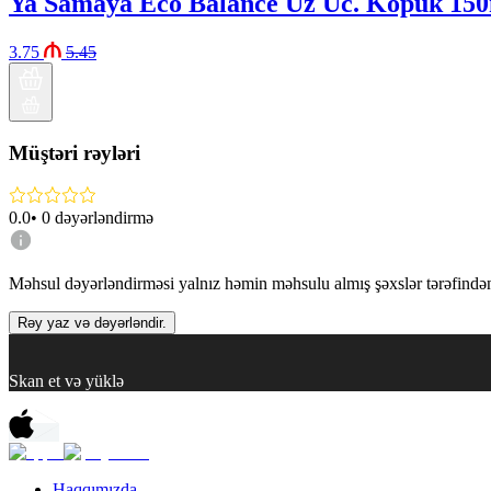
Ya Samaya Eco Balance Uz Uc. Köpük 15
3.75
5.45
Müştəri rəyləri
0.0
•
0
dəyərləndirmə
Məhsul dəyərləndirməsi yalnız həmin məhsulu almış şəxslər tərəfindən 
Rəy yaz və dəyərləndir.
Skan et və yüklə
Haqqımızda