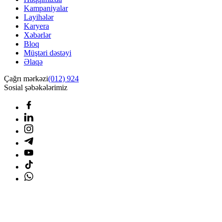
Kampaniyalar
Layihələr
Karyera
Xəbərlər
Bloq
Müştəri dəstəyi
Əlaqə
Çağrı mərkəzi
(012) 924
Sosial şəbəkələrimiz