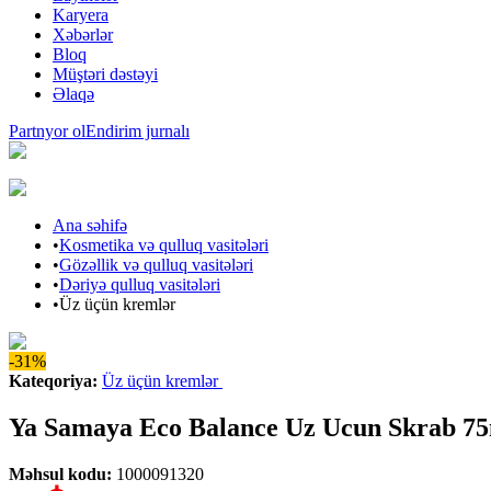
Karyera
Xəbərlər
Bloq
Müştəri dəstəyi
Əlaqə
Partnyor ol
Endirim jurnalı
Ana səhifə
•
Kosmetika və qulluq vasitələri
•
Gözəllik və qulluq vasitələri
•
Dəriyə qulluq vasitələri
•
Üz üçün kremlər
-31%
Kateqoriya
:
Üz üçün kremlər
Ya Samaya Eco Balance Uz Ucun Skrab 7
Məhsul kodu
:
1000091320