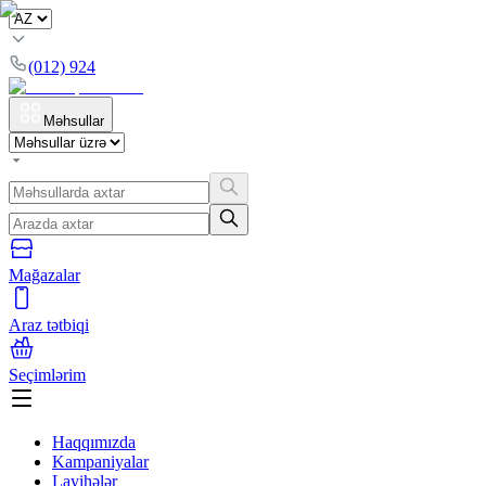
(012) 924
Məhsullar
Mağazalar
Araz tətbiqi
Seçimlərim
Haqqımızda
Kampaniyalar
Layihələr