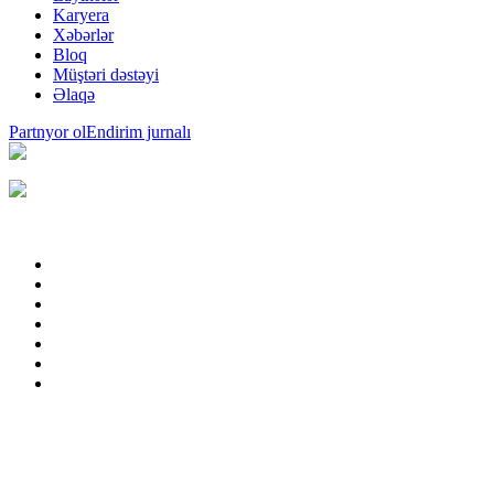
Karyera
Xəbərlər
Bloq
Müştəri dəstəyi
Əlaqə
Partnyor ol
Endirim jurnalı