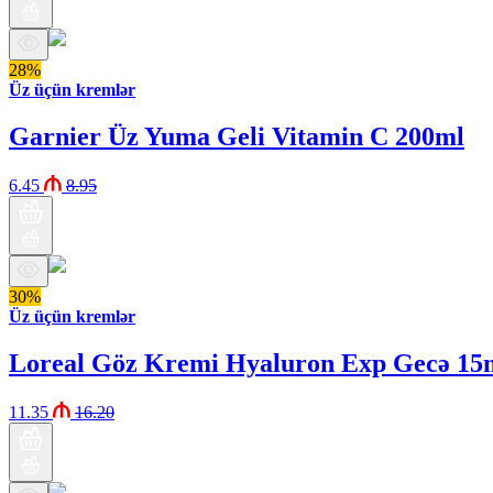
28%
Üz üçün kremlər
Garnier Üz Yuma Geli Vitamin C 200ml
6.45
8.95
30%
Üz üçün kremlər
Loreal Göz Kremi Hyaluron Exp Gecə 15
11.35
16.20