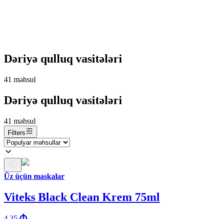
Dəriyə qulluq vasitələri
41
məhsul
Dəriyə qulluq vasitələri
41
məhsul
Filters
Üz üçün maskalar
Viteks Black Clean Krem 75ml
4.35