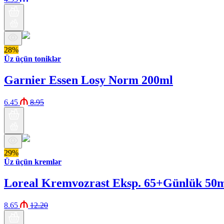
28%
Üz üçün toniklər
Garnier Essen Losy Norm 200ml
6.45
8.95
29%
Üz üçün kremlər
Loreal Kremvozrast Eksp. 65+Günlük 50
8.65
12.20