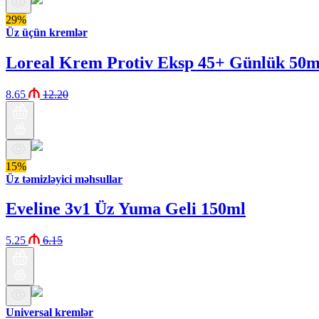
29%
Üz üçün kremlər
Loreal Krem Protiv Eksp 45+ Günlük 50m
8.65
12.20
15%
Üz təmizləyici məhsullar
Eveline 3v1 Üz Yuma Geli 150ml
5.25
6.15
Universal kremlər