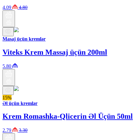
4.09
4.80
Masaj üçün kremlər
Viteks Krem Massaj üçün 200ml
5.80
15%
Əl üçün kremlər
Krem Romashka-Qlicerin Əl Üçün 50ml
2.79
3.30