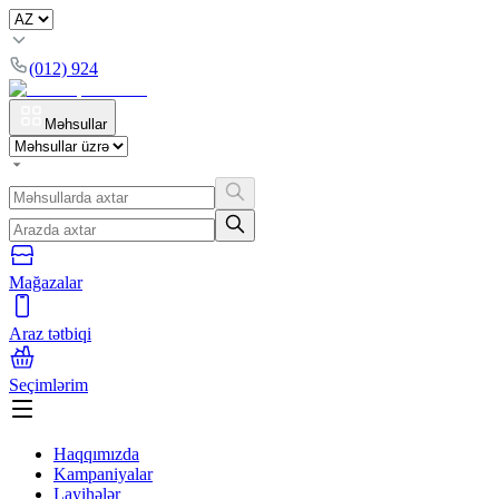
(012) 924
Məhsullar
Mağazalar
Araz tətbiqi
Seçimlərim
Haqqımızda
Kampaniyalar
Layihələr