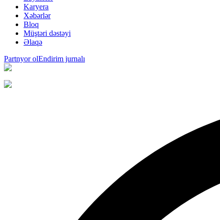
Karyera
Xəbərlər
Bloq
Müştəri dəstəyi
Əlaqə
Partnyor ol
Endirim jurnalı