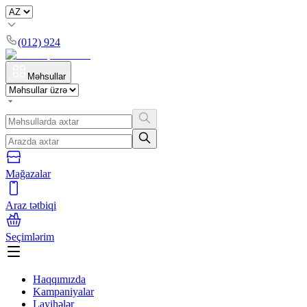
(012) 924
Məhsullar
Mağazalar
Araz tətbiqi
Seçimlərim
Haqqımızda
Kampaniyalar
Layihələr