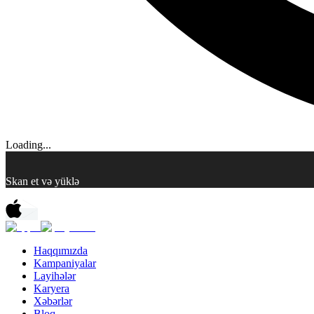
Loading...
Skan et və yüklə
Haqqımızda
Kampaniyalar
Layihələr
Karyera
Xəbərlər
Bloq