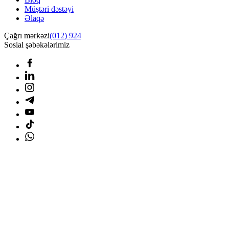
Müştəri dəstəyi
Əlaqə
Çağrı mərkəzi
(012) 924
Sosial şəbəkələrimiz