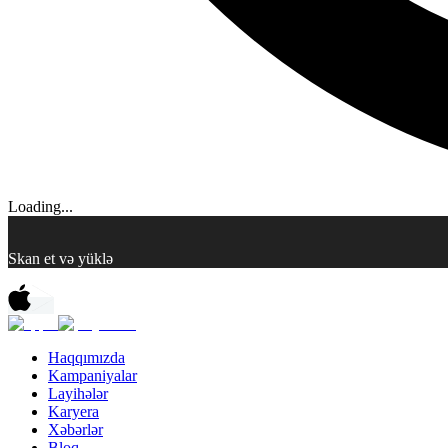
Loading...
Skan et və yüklə
Haqqımızda
Kampaniyalar
Layihələr
Karyera
Xəbərlər
Bloq