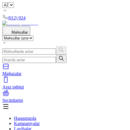
(012) 924
Məhsullar
Mağazalar
Araz tətbiqi
Seçimlərim
Haqqımızda
Kampaniyalar
Layihələr