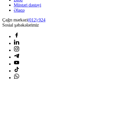
Müştəri dəstəyi
Əlaqə
Çağrı mərkəzi
(012) 924
Sosial şəbəkələrimiz