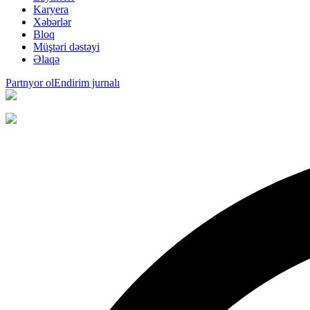
Karyera
Xəbərlər
Bloq
Müştəri dəstəyi
Əlaqə
Partnyor ol
Endirim jurnalı