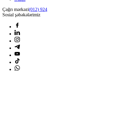
Çağrı mərkəzi
(012) 924
Sosial şəbəkələrimiz
Ana səhifə