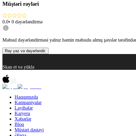
Müştəri rəyləri
0.0
•
0
dəyərləndirmə
Məhsul dəyərləndirməsi yalnız həmin məhsulu almış şəxslər tərəfindən 
Rəy yaz və dəyərləndir.
Skan et və yüklə
Haqqımızda
Kampaniyalar
Layihələr
Karyera
Xəbərlər
Bloq
Müştəri dəstəyi
Əlaqə