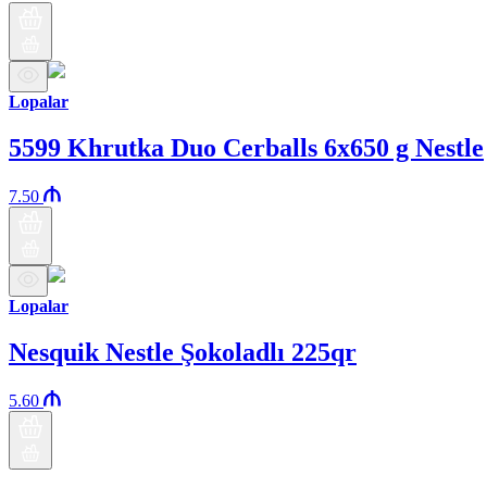
Lopalar
5599 Khrutka Duo Cerballs 6x650 g Nestle
7.50
Lopalar
Nesquik Nestle Şokoladlı 225qr
5.60