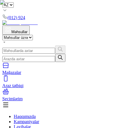
(012) 924
Məhsullar
Mağazalar
Araz tətbiqi
Seçimlərim
Haqqımızda
Kampaniyalar
Layihələr