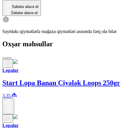
Səbətə əlavə et
Səbətə əlavə et
Saytdakı qiymətlərlə mağaza qiymətləri arasında fərq ola bilər
Oxşar məhsullar
Lopalar
Start Lopa Banan Çiyələk Loops 250gr
3.35
Lopalar