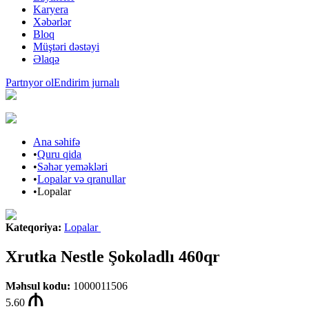
Karyera
Xəbərlər
Bloq
Müştəri dəstəyi
Əlaqə
Partnyor ol
Endirim jurnalı
Ana səhifə
•
Quru qida
•
Səhər yeməkləri
•
Lopalar və qranullar
•
Lopalar
Kateqoriya
:
Lopalar
Xrutka Nestle Şokoladlı 460qr
Məhsul kodu
:
1000011506
5.60