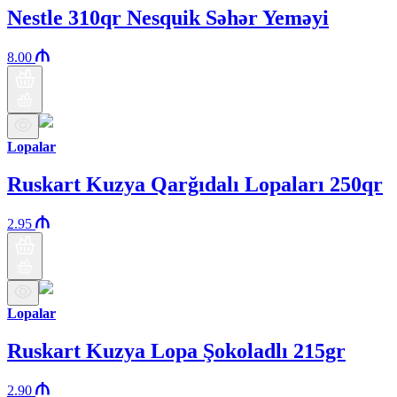
Nestle 310qr Nesquik Səhər Yeməyi
8.00
Lopalar
Ruskart Kuzya Qarğıdalı Lopaları 250qr
2.95
Lopalar
Ruskart Kuzya Lopa Şokoladlı 215gr
2.90