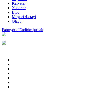
Karyera
Xəbərlər
Bloq
Müştəri dəstəyi
Əlaqə
Partnyor ol
Endirim jurnalı