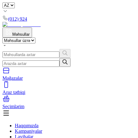
(012) 924
Məhsullar
Mağazalar
Araz tətbiqi
Seçimlərim
Haqqımızda
Kampaniyalar
Layihələr