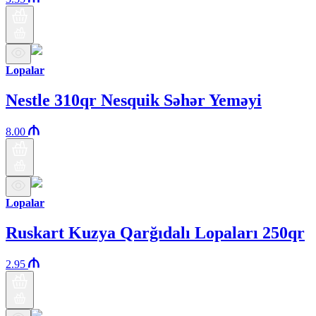
Lopalar
Nestle 310qr Nesquik Səhər Yeməyi
8.00
Lopalar
Ruskart Kuzya Qarğıdalı Lopaları 250qr
2.95