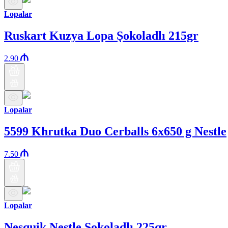
Lopalar
Ruskart Kuzya Lopa Şokoladlı 215gr
2.90
Lopalar
5599 Khrutka Duo Cerballs 6x650 g Nestle
7.50
Lopalar
Nesquik Nestle Şokoladlı 225qr