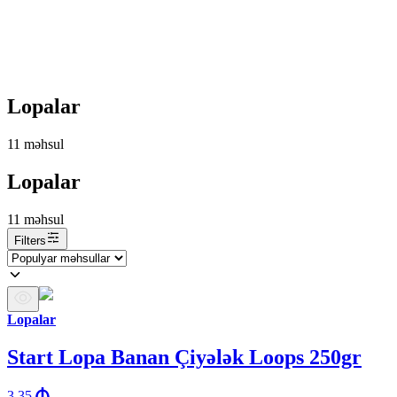
Lopalar
11
məhsul
Lopalar
11
məhsul
Filters
Lopalar
Start Lopa Banan Çiyələk Loops 250gr
3.35