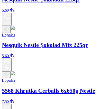
5.60
Lopalar
Nesquik Nestle Şokolad Mix 225qr
5.60
Lopalar
5568 Khrutka Cerballs 6x650g Nestle
7.50