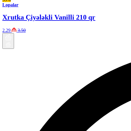
Lopalar
Xrutka Çiyələkli Vanilli 210 qr
2.29
3.50