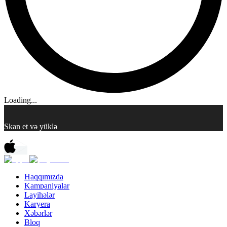
Loading...
Skan et və yüklə
Haqqımızda
Kampaniyalar
Layihələr
Karyera
Xəbərlər
Bloq