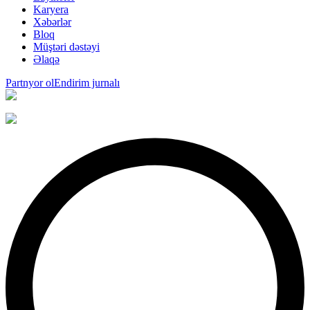
Karyera
Xəbərlər
Bloq
Müştəri dəstəyi
Əlaqə
Partnyor ol
Endirim jurnalı