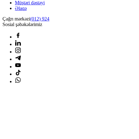
Müştəri dəstəyi
Əlaqə
Çağrı mərkəzi
(012) 924
Sosial şəbəkələrimiz