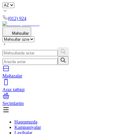
(012) 924
Məhsullar
Mağazalar
Araz tətbiqi
Seçimlərim
Haqqımızda
Kampaniyalar
Layihələr