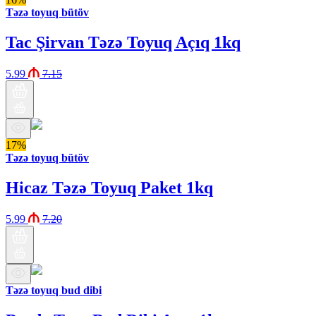
Təzə toyuq bütöv
Tac Şirvan Təzə Toyuq Açıq 1kq
5.99
7.15
17%
Təzə toyuq bütöv
Hicaz Təzə Toyuq Paket 1kq
5.99
7.20
Təzə toyuq bud dibi