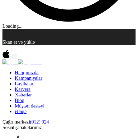
Loading...
Skan et və yüklə
Haqqımızda
Kampaniyalar
Layihələr
Karyera
Xəbərlər
Bloq
Müştəri dəstəyi
Əlaqə
Çağrı mərkəzi
(012) 924
Sosial şəbəkələrimiz