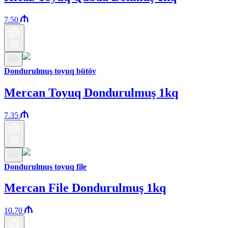
7.50
Dondurulmuş toyuq bütöv
Mercan Toyuq Dondurulmuş 1kq
7.35
Dondurulmuş toyuq file
Mercan File Dondurulmuş 1kq
10.70