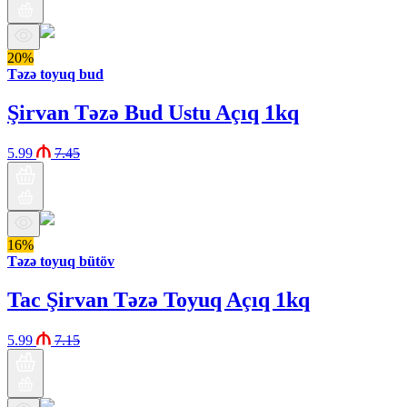
20%
Təzə toyuq bud
Şirvan Təzə Bud Ustu Açıq 1kq
5.99
7.45
16%
Təzə toyuq bütöv
Tac Şirvan Təzə Toyuq Açıq 1kq
5.99
7.15