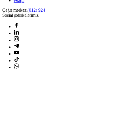
Əlaqə
Çağrı mərkəzi
(012) 924
Sosial şəbəkələrimiz
Ana səhifə