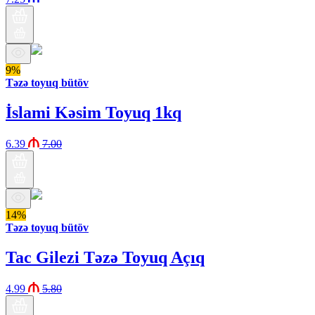
9%
Təzə toyuq bütöv
İslami Kəsim Toyuq 1kq
6.39
7.00
14%
Təzə toyuq bütöv
Tac Gilezi Təzə Toyuq Açıq
4.99
5.80