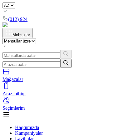
(012) 924
Məhsullar
Mağazalar
Araz tətbiqi
Seçimlərim
Haqqımızda
Kampaniyalar
Layihələr