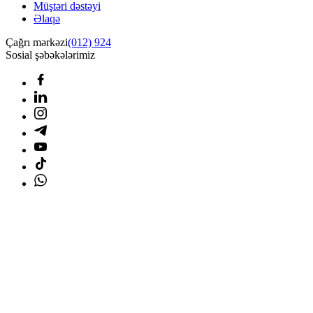
Müştəri dəstəyi
Əlaqə
Çağrı mərkəzi
(012) 924
Sosial şəbəkələrimiz