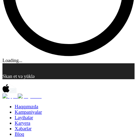
Loading...
Skan et və yüklə
Haqqımızda
Kampaniyalar
Layihələr
Karyera
Xəbərlər
Bloq