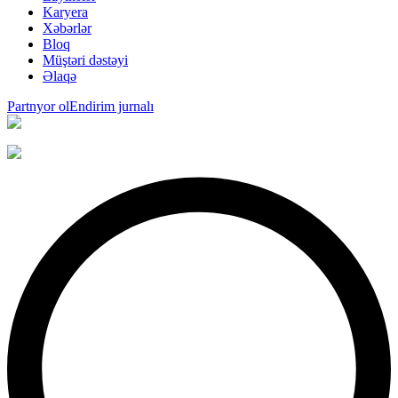
Karyera
Xəbərlər
Bloq
Müştəri dəstəyi
Əlaqə
Partnyor ol
Endirim jurnalı