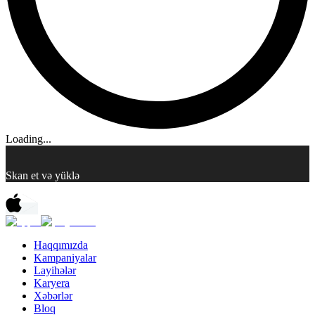
Loading...
Skan et və yüklə
Haqqımızda
Kampaniyalar
Layihələr
Karyera
Xəbərlər
Bloq