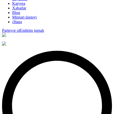
Karyera
Xəbərlər
Bloq
Müştəri dəstəyi
Əlaqə
Partnyor ol
Endirim jurnalı