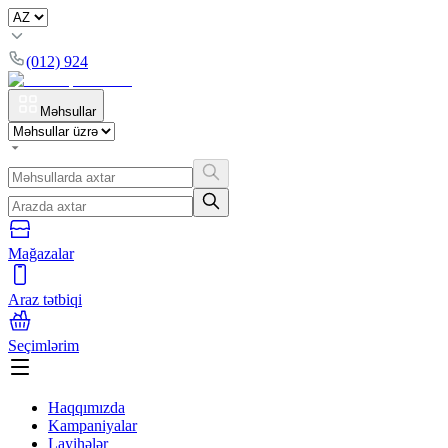
(012) 924
Məhsullar
Mağazalar
Araz tətbiqi
Seçimlərim
Haqqımızda
Kampaniyalar
Layihələr