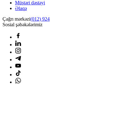
Müştəri dəstəyi
Əlaqə
Çağrı mərkəzi
(012) 924
Sosial şəbəkələrimiz