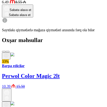
6.49
8.55
₼
Səbətə əlavə et
Səbətə əlavə et
Saytdakı qiymətlərlə mağaza qiymətləri arasında fərq ola bilər
Oxşar məhsullar
33%
Bərpa edicilər
Perwol Color Magic 2lt
10.39
15.50