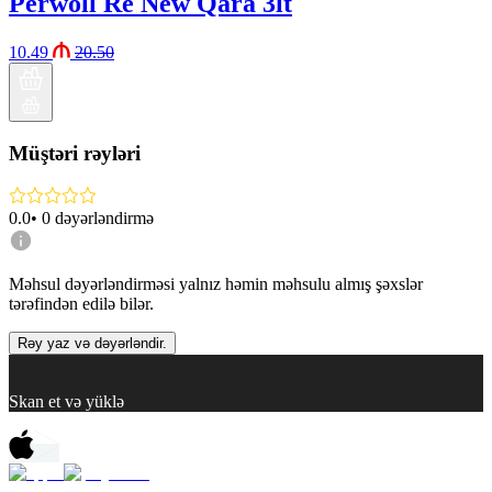
Perwoll Re New Qara 3lt
10.49
20.50
Müştəri rəyləri
0.0
•
0
dəyərləndirmə
Məhsul dəyərləndirməsi yalnız həmin məhsulu almış şəxslər
tərəfindən edilə bilər.
Rəy yaz və dəyərləndir.
Skan et və yüklə