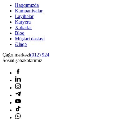
Haqqımızda
Kampaniyalar
Layihələr
Karyera
Xəbərlər
Bloq
Müştəri dəstəyi
Əlaqə
Çağrı mərkəzi
(012) 924
Sosial şəbəkələrimiz