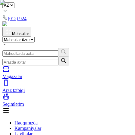
(012) 924
Məhsullar
Mağazalar
Araz tətbiqi
Seçimlərim
Haqqımızda
Kampaniyalar
Layihələr