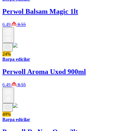
Perwol Balsam Magic 1lt
6.49
8.55
24%
Bərpa edicilər
Perwoll Aroma Uxod 900ml
6.49
8.55
49%
Bərpa edicilər