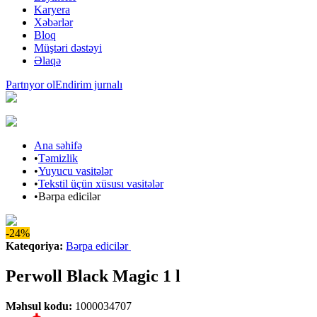
Karyera
Xəbərlər
Bloq
Müştəri dəstəyi
Əlaqə
Partnyor ol
Endirim jurnalı
Ana səhifə
•
Təmizlik
•
Yuyucu vasitələr
•
Tekstil üçün xüsusı vasitələr
•
Bərpa edicilər
-24%
Kateqoriya
:
Bərpa edicilər
Perwoll Black Magic 1 l
Məhsul kodu
:
1000034707