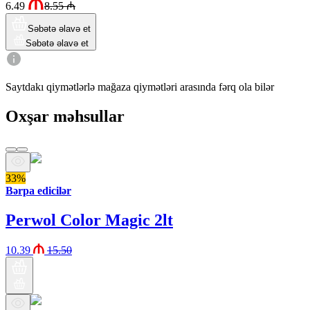
6.49
8.55
₼
Səbətə əlavə et
Səbətə əlavə et
Saytdakı qiymətlərlə mağaza qiymətləri arasında fərq ola bilər
Oxşar məhsullar
33%
Bərpa edicilər
Perwol Color Magic 2lt
10.39
15.50