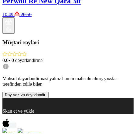
Perwoll Re New Qara 3lt
10.49
20.50
Müştəri rəyləri
0.0
•
0
dəyərləndirmə
Məhsul dəyərləndirməsi yalnız həmin məhsulu almış şəxslər
tərəfindən edilə bilər.
Rəy yaz və dəyərləndir.
Skan et və yüklə