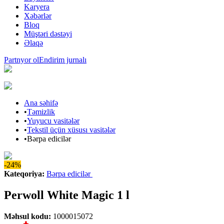
Karyera
Xəbərlər
Bloq
Müştəri dəstəyi
Əlaqə
Partnyor ol
Endirim jurnalı
Ana səhifə
•
Təmizlik
•
Yuyucu vasitələr
•
Tekstil üçün xüsusı vasitələr
•
Bərpa edicilər
-24%
Kateqoriya
:
Bərpa edicilər
Perwoll White Magic 1 l
Məhsul kodu
:
1000015072