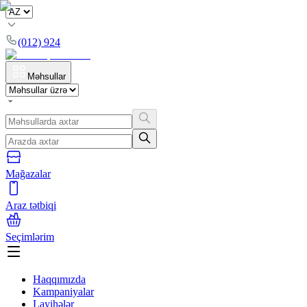
(012) 924
Məhsullar
Mağazalar
Araz tətbiqi
Seçimlərim
Haqqımızda
Kampaniyalar
Layihələr