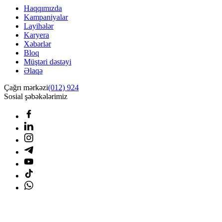
Haqqımızda
Kampaniyalar
Layihələr
Karyera
Xəbərlər
Bloq
Müştəri dəstəyi
Əlaqə
Çağrı mərkəzi
(012) 924
Sosial şəbəkələrimiz