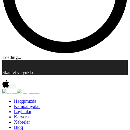
Loading...
Skan et və yüklə
Haqqımızda
Kampaniyalar
Layihələr
Karyera
Xəbərlər
Bloq