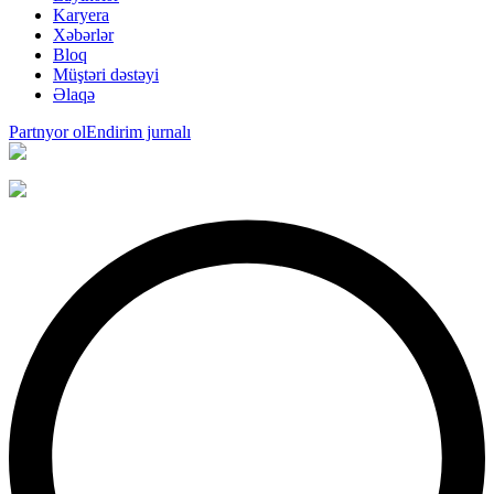
Karyera
Xəbərlər
Bloq
Müştəri dəstəyi
Əlaqə
Partnyor ol
Endirim jurnalı