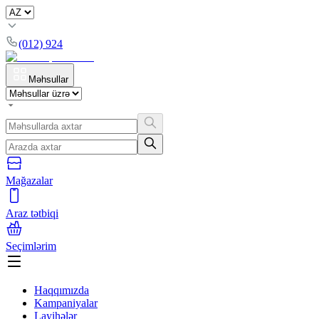
(012) 924
Məhsullar
Mağazalar
Araz tətbiqi
Seçimlərim
Haqqımızda
Kampaniyalar
Layihələr