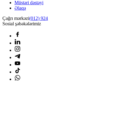
Müştəri dəstəyi
Əlaqə
Çağrı mərkəzi
(012) 924
Sosial şəbəkələrimiz