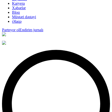
Karyera
Xəbərlər
Bloq
Müştəri dəstəyi
Əlaqə
Partnyor ol
Endirim jurnalı