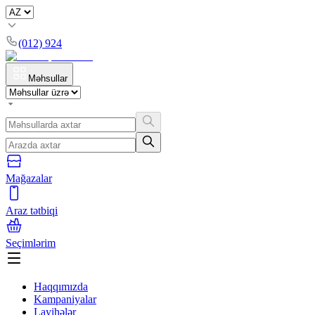
(012) 924
Məhsullar
Mağazalar
Araz tətbiqi
Seçimlərim
Haqqımızda
Kampaniyalar
Layihələr