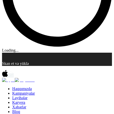
Loading...
Skan et və yüklə
Haqqımızda
Kampaniyalar
Layihələr
Karyera
Xəbərlər
Bloq