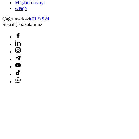
Müştəri dəstəyi
Əlaqə
Çağrı mərkəzi
(012) 924
Sosial şəbəkələrimiz