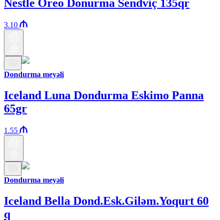
Nestle Oreo Donurma Sendviç 135qr
3.10
Dondurma meyəli
Iceland Luna Dondurma Eskimo Panna
65gr
1.55
Dondurma meyəli
Iceland Bella Dond.Esk.Giləm.Yoqurt 60
q