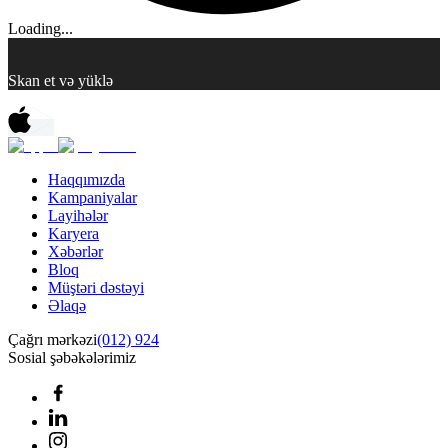
Loading...
Skan et və yüklə
Haqqımızda
Kampaniyalar
Layihələr
Karyera
Xəbərlər
Bloq
Müştəri dəstəyi
Əlaqə
Çağrı mərkəzi
(012) 924
Sosial şəbəkələrimiz