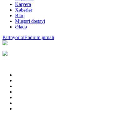
Karyera
Xəbərlər
Bloq
Müştəri dəstəyi
Əlaqə
Partnyor ol
Endirim jurnalı