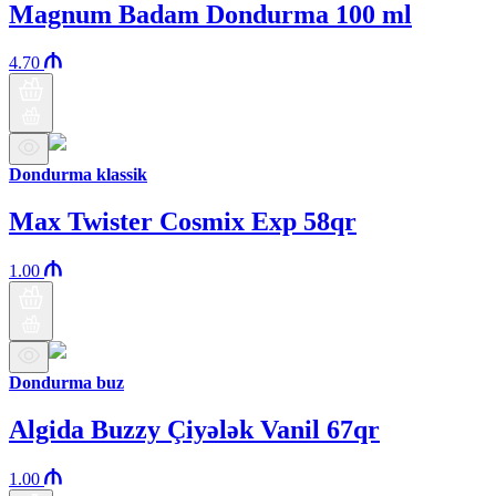
Magnum Badam Dondurma 100 ml
4.70
Dondurma klassik
Max Twister Cosmix Exp 58qr
1.00
Dondurma buz
Algida Buzzy Çiyələk Vanil 67qr
1.00