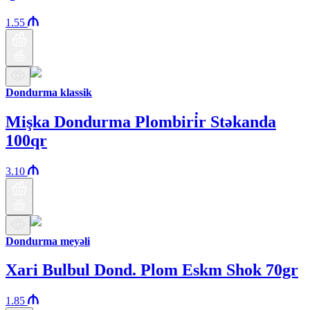
1.55
Dondurma klassik
Mişka Dondurma Plombiri̇r Stəkanda
100qr
3.10
Dondurma meyəli
Xari Bulbul Dond. Plom Eskm Shok 70gr
1.85