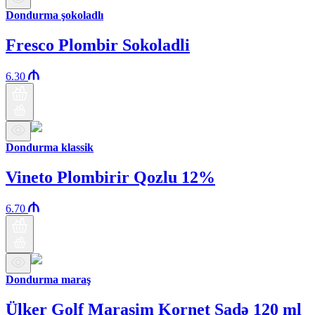
Dondurma şokoladlı
Fresco Plombir Sokoladli
6.30
Dondurma klassik
Vineto Plombirir Qozlu 12%
6.70
Dondurma maraş
Ülker Golf Maraşim Kornet Sadə 120 ml