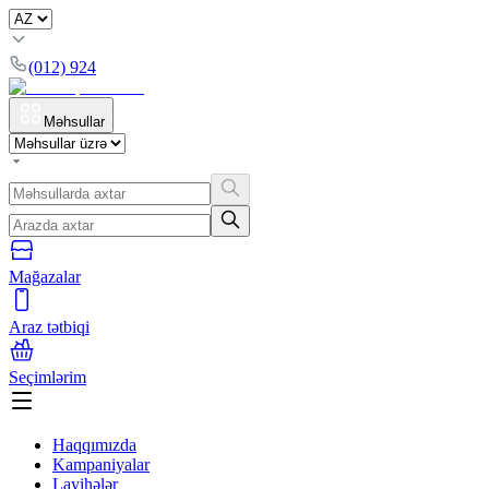
(012) 924
Məhsullar
Mağazalar
Araz tətbiqi
Seçimlərim
Haqqımızda
Kampaniyalar
Layihələr