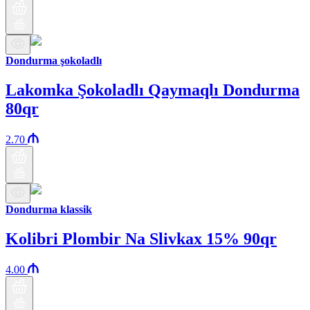
Dondurma şokoladlı
Lakomka Şokoladlı Qaymaqlı Dondurma
80qr
2.70
Dondurma klassik
Kolibri Plombir Na Slivkax 15% 90qr
4.00