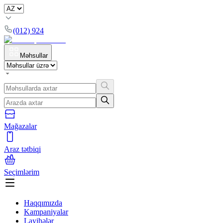
(012) 924
Məhsullar
Mağazalar
Araz tətbiqi
Seçimlərim
Haqqımızda
Kampaniyalar
Layihələr