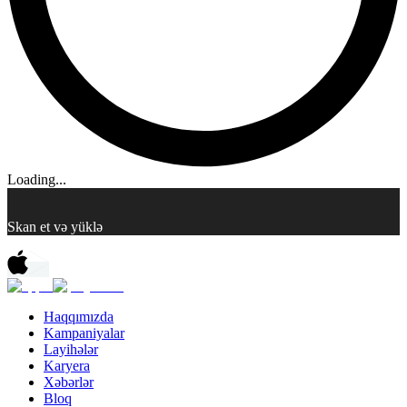
Loading...
Skan et və yüklə
Haqqımızda
Kampaniyalar
Layihələr
Karyera
Xəbərlər
Bloq