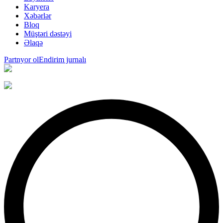
Karyera
Xəbərlər
Bloq
Müştəri dəstəyi
Əlaqə
Partnyor ol
Endirim jurnalı