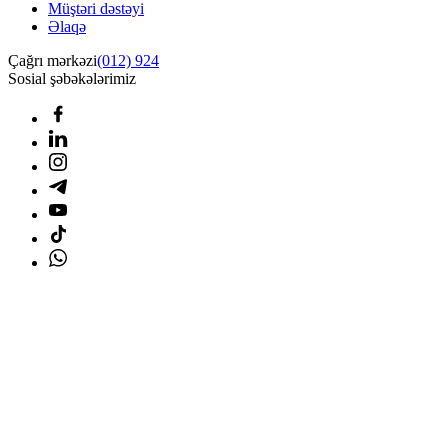
Müştəri dəstəyi
Əlaqə
Çağrı mərkəzi
(012) 924
Sosial şəbəkələrimiz