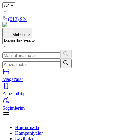
(012) 924
Məhsullar
Mağazalar
Araz tətbiqi
Seçimlərim
Haqqımızda
Kampaniyalar
Layihələr