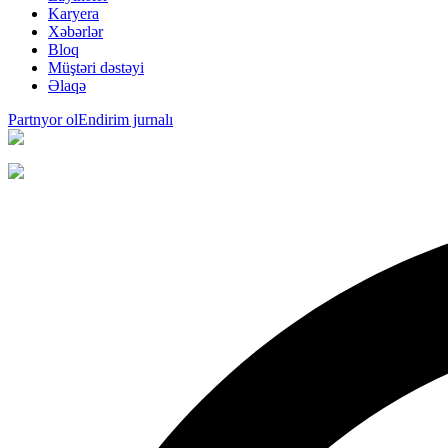
Karyera
Xəbərlər
Bloq
Müştəri dəstəyi
Əlaqə
Partnyor ol
Endirim jurnalı