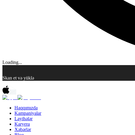
Loading...
Skan et və yüklə
Haqqımızda
Kampaniyalar
Layihələr
Karyera
Xəbərlər
Bloq