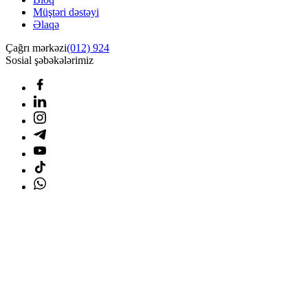
Müştəri dəstəyi
Əlaqə
Çağrı mərkəzi
(012) 924
Sosial şəbəkələrimiz