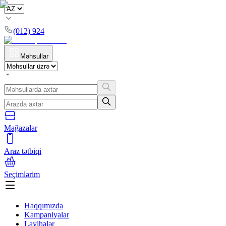
(012) 924
Məhsullar
Mağazalar
Araz tətbiqi
Seçimlərim
Haqqımızda
Kampaniyalar
Layihələr