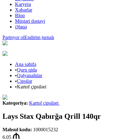
Karyera
Xəbərlər
Bloq
Müştəri dəstəyi
Əlaqə
Partnyor ol
Endirim jurnalı
Ana səhifə
•
Quru qida
•
Qəlyanaltılar
•
Çipsilər
•
Kartof çipsiləri
Kateqoriya
:
Kartof çipsiləri
Lays Stax Qabırğa Qrill 140qr
Məhsul kodu
:
1000015232
6.05