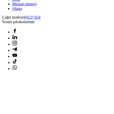
Müştəri dəstəyi
Əlaqə
Çağrı mərkəzi
(012) 924
Sosial şəbəkələrimiz