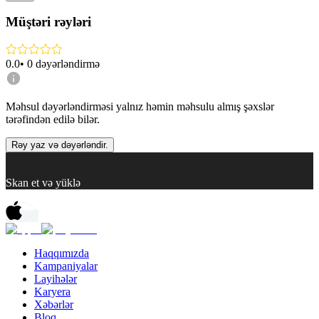
Müştəri rəyləri
0.0
•
0
dəyərləndirmə
Məhsul dəyərləndirməsi yalnız həmin məhsulu almış şəxslər
tərəfindən edilə bilər.
Rəy yaz və dəyərləndir.
Skan et və yüklə
Haqqımızda
Kampaniyalar
Layihələr
Karyera
Xəbərlər
Bloq