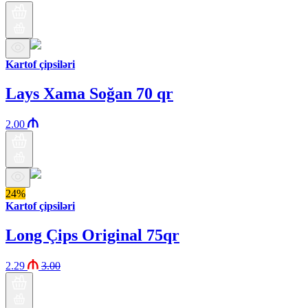
Kartof çipsiləri
Lays Xama Soğan 70 qr
2.00
24%
Kartof çipsiləri
Long Çips Original 75qr
2.29
3.00