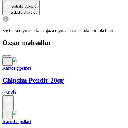
Səbətə əlavə et
Səbətə əlavə et
Saytdakı qiymətlərlə mağaza qiymətləri arasında fərq ola bilər
Oxşar məhsullar
Kartof çipsiləri
Chipsim Pendir 20qr
0.50
Kartof çipsiləri