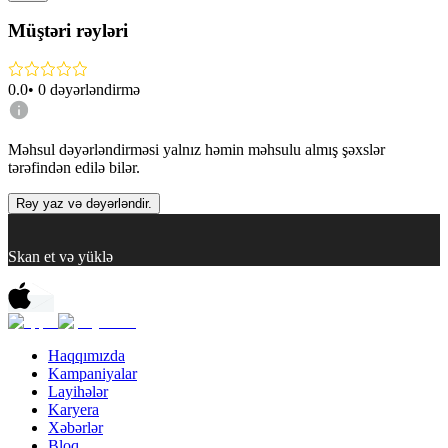
Müştəri rəyləri
0.0
•
0
dəyərləndirmə
Məhsul dəyərləndirməsi yalnız həmin məhsulu almış şəxslər
tərəfindən edilə bilər.
Rəy yaz və dəyərləndir.
Skan et və yüklə
Haqqımızda
Kampaniyalar
Layihələr
Karyera
Xəbərlər
Bloq