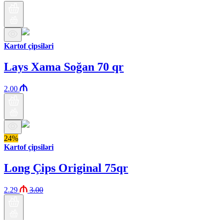
Kartof çipsiləri
Lays Xama Soğan 70 qr
2.00
24%
Kartof çipsiləri
Long Çips Original 75qr
2.29
3.00