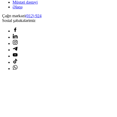
Müştəri dəstəyi
Əlaqə
Çağrı mərkəzi
(012) 924
Sosial şəbəkələrimiz