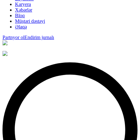
Karyera
Xəbərlər
Bloq
Müştəri dəstəyi
Əlaqə
Partnyor ol
Endirim jurnalı