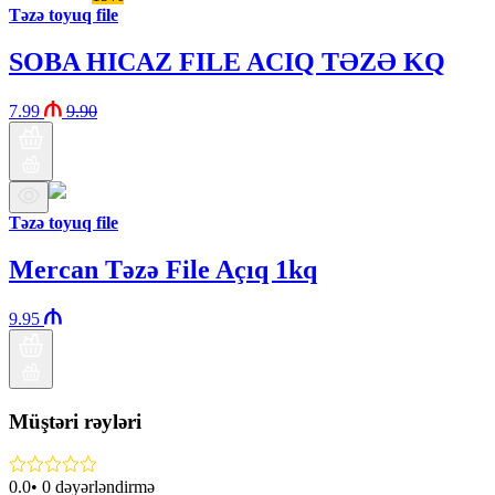
Təzə toyuq file
SOBA HICAZ FILE ACIQ TƏZƏ KQ
7.99
9.90
Təzə toyuq file
Mercan Təzə File Açıq 1kq
9.95
Müştəri rəyləri
0.0
•
0
dəyərləndirmə