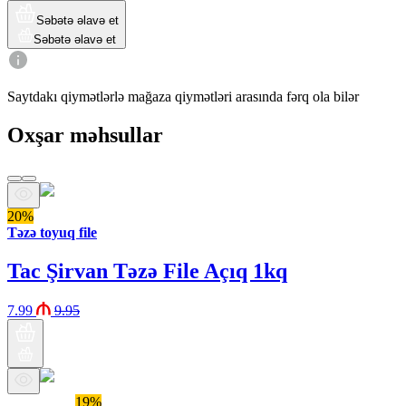
Səbətə əlavə et
Səbətə əlavə et
Saytdakı qiymətlərlə mağaza qiymətləri arasında fərq ola bilər
Oxşar məhsullar
20%
Təzə toyuq file
Tac Şirvan Təzə File Açıq 1kq
7.99
9.95
Araz brendi
19%