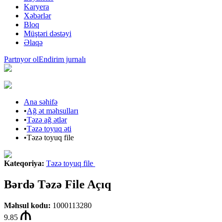
Karyera
Xəbərlər
Bloq
Müştəri dəstəyi
Əlaqə
Partnyor ol
Endirim jurnalı
Ana səhifə
•
Ağ ət məhsulları
•
Təzə ağ ətlər
•
Təzə toyuq əti
•
Təzə toyuq file
Kateqoriya
:
Təzə toyuq file
Bərdə Təzə File Açıq
Məhsul kodu
:
1000113280
9.85