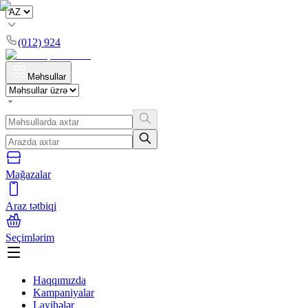
(012) 924
Məhsullar
Mağazalar
Araz tətbiqi
Seçimlərim
Haqqımızda
Kampaniyalar
Layihələr