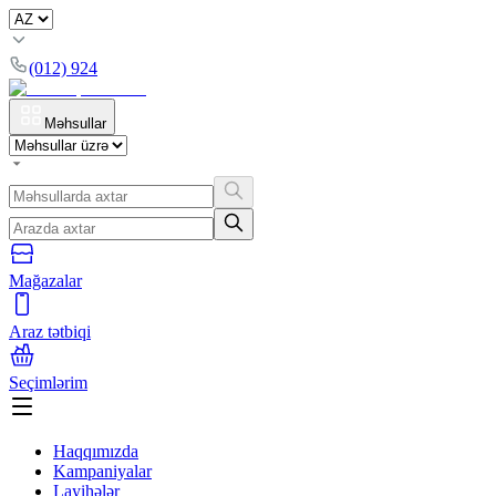
(012) 924
Məhsullar
Mağazalar
Araz tətbiqi
Seçimlərim
Haqqımızda
Kampaniyalar
Layihələr