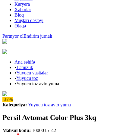
Karyera
Xəbərlər
Bloq
Müştəri dəstəyi
Əlaqə
Partnyor ol
Endirim jurnalı
Ana səhifə
•
Təmizlik
•
Yuyucu vasitələr
•
Yuyucu toz
•
Yuyucu toz avto yuma
-37%
Kateqoriya
:
Yuyucu toz avto yuma
Persil Avtomat Color Plus 3kq
Məhsul kodu
:
1000015142