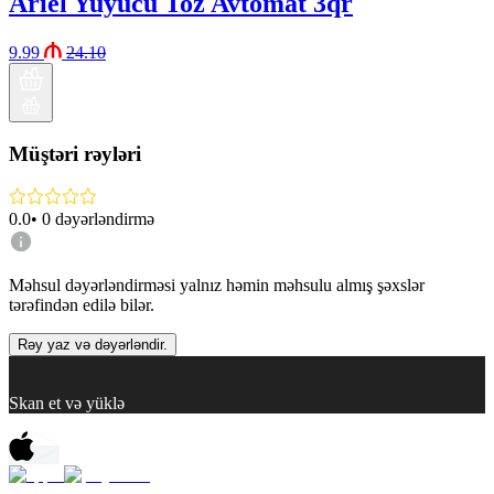
Ariel Yuyucu Toz Avtomat 3qr
9.99
24.10
Müştəri rəyləri
0.0
•
0
dəyərləndirmə
Məhsul dəyərləndirməsi yalnız həmin məhsulu almış şəxslər
tərəfindən edilə bilər.
Rəy yaz və dəyərləndir.
Skan et və yüklə