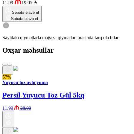
11.99
19.05
₼
Səbətə əlavə et
Səbətə əlavə et
Saytdakı qiymətlərlə mağaza qiymətləri arasında fərq ola bilər
Oxşar məhsullar
57%
Yuyucu toz avto yuma
Persil Yuyucu Toz Gül 5kq
11.99
28.00