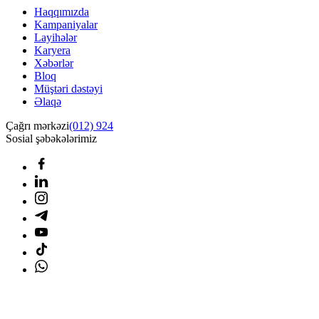
Haqqımızda
Kampaniyalar
Layihələr
Karyera
Xəbərlər
Bloq
Müştəri dəstəyi
Əlaqə
Çağrı mərkəzi
(012) 924
Sosial şəbəkələrimiz