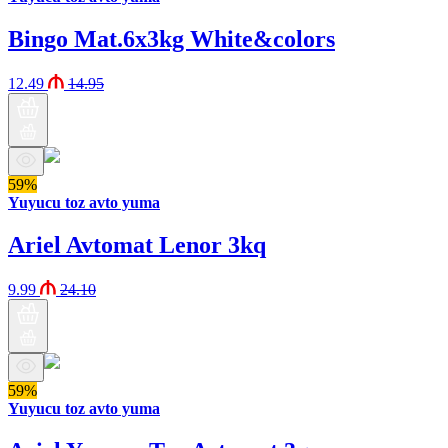
Bingo Mat.6x3kg White&colors
12.49
14.95
59%
Yuyucu toz avto yuma
Ariel Avtomat Lenor 3kq
9.99
24.10
59%
Yuyucu toz avto yuma