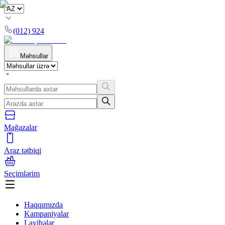
(012) 924
Məhsullar
Mağazalar
Araz tətbiqi
Seçimlərim
Haqqımızda
Kampaniyalar
Layihələr