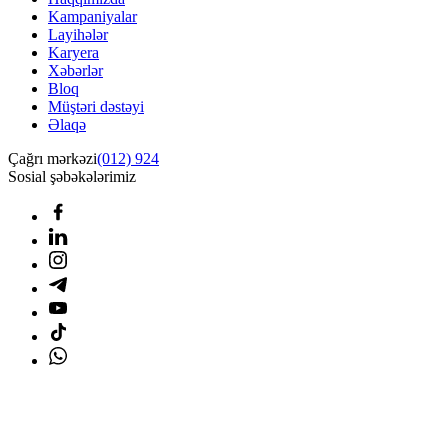
Kampaniyalar
Layihələr
Karyera
Xəbərlər
Bloq
Müştəri dəstəyi
Əlaqə
Çağrı mərkəzi
(012) 924
Sosial şəbəkələrimiz