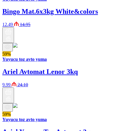
Bingo Mat.6x3kg White&colors
12.49
14.95
59%
Yuyucu toz avto yuma
Ariel Avtomat Lenor 3kq
9.99
24.10
59%
Yuyucu toz avto yuma