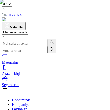
(012) 924
Məhsullar
Mağazalar
Araz tətbiqi
Seçimlərim
Haqqımızda
Kampaniyalar
Layihələr