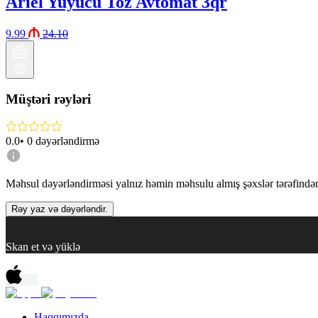
Ariel Yuyucu Toz Avtomat 3qr
9.99
24.10
Müştəri rəyləri
0.0
•
0
dəyərləndirmə
Məhsul dəyərləndirməsi yalnız həmin məhsulu almış şəxslər tərəfindən 
Rəy yaz və dəyərləndir.
Skan et və yüklə
Haqqımızda