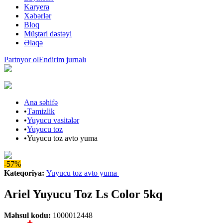
Karyera
Xəbərlər
Bloq
Müştəri dəstəyi
Əlaqə
Partnyor ol
Endirim jurnalı
Ana səhifə
•
Təmizlik
•
Yuyucu vasitələr
•
Yuyucu toz
•
Yuyucu toz avto yuma
-57%
Kateqoriya
:
Yuyucu toz avto yuma
Ariel Yuyucu Toz Ls Color 5kq
Məhsul kodu
:
1000012448