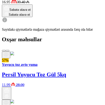
16.95
39.40
₼
Səbətə əlavə et
Səbətə əlavə et
Saytdakı qiymətlərlə mağaza qiymətləri arasında fərq ola bilər
Oxşar məhsullar
57%
Yuyucu toz avto yuma
Persil Yuyucu Toz Gül 5kq
11.99
28.00