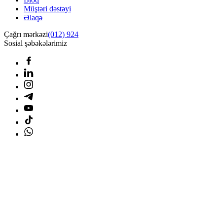
Müştəri dəstəyi
Əlaqə
Çağrı mərkəzi
(012) 924
Sosial şəbəkələrimiz