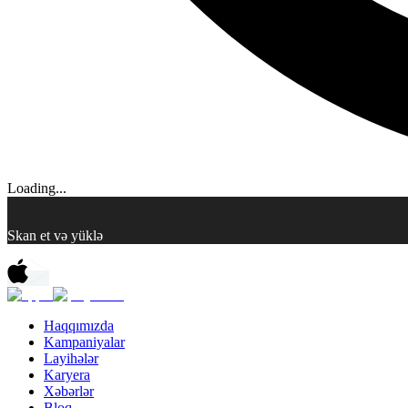
Loading...
Skan et və yüklə
Haqqımızda
Kampaniyalar
Layihələr
Karyera
Xəbərlər
Bloq