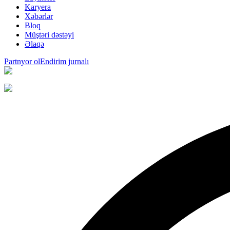
Karyera
Xəbərlər
Bloq
Müştəri dəstəyi
Əlaqə
Partnyor ol
Endirim jurnalı