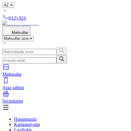
(012) 924
Məhsullar
Mağazalar
Araz tətbiqi
Seçimlərim
Haqqımızda
Kampaniyalar
Layihələr