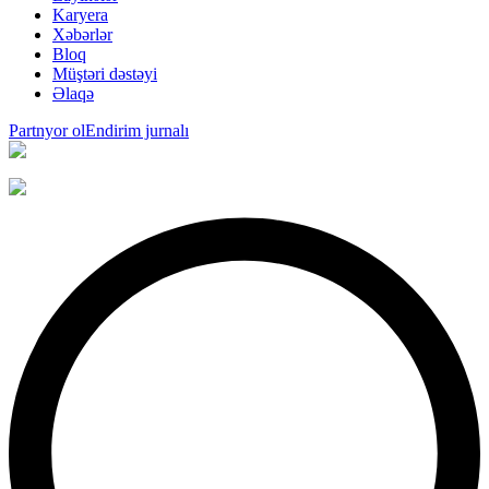
Karyera
Xəbərlər
Bloq
Müştəri dəstəyi
Əlaqə
Partnyor ol
Endirim jurnalı