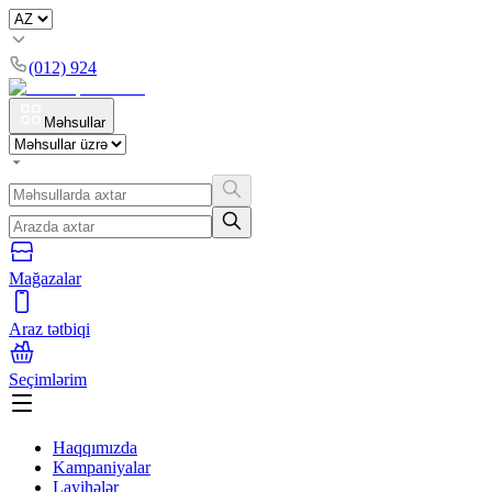
(012) 924
Məhsullar
Mağazalar
Araz tətbiqi
Seçimlərim
Haqqımızda
Kampaniyalar
Layihələr