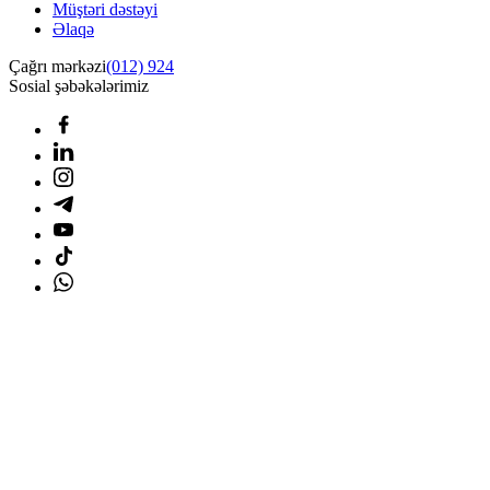
Müştəri dəstəyi
Əlaqə
Çağrı mərkəzi
(012) 924
Sosial şəbəkələrimiz