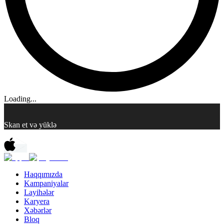
Loading...
Skan et və yüklə
Haqqımızda
Kampaniyalar
Layihələr
Karyera
Xəbərlər
Bloq