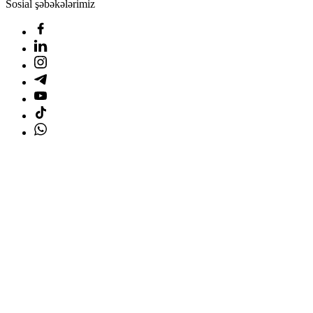
Sosial şəbəkələrimiz
Ana səhifə
Məhsullar