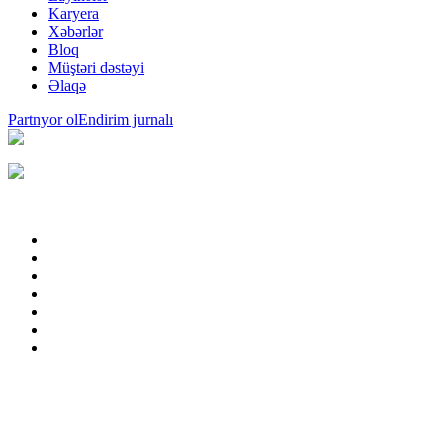
Karyera
Xəbərlər
Bloq
Müştəri dəstəyi
Əlaqə
Partnyor ol
Endirim jurnalı