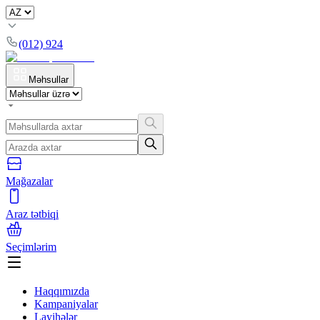
(012) 924
Məhsullar
Mağazalar
Araz tətbiqi
Seçimlərim
Haqqımızda
Kampaniyalar
Layihələr