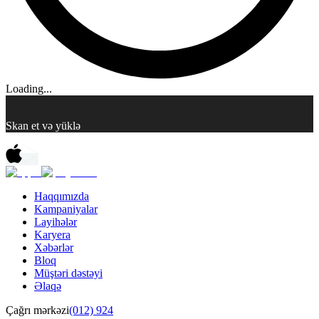
Loading...
Skan et və yüklə
Haqqımızda
Kampaniyalar
Layihələr
Karyera
Xəbərlər
Bloq
Müştəri dəstəyi
Əlaqə
Çağrı mərkəzi
(012) 924