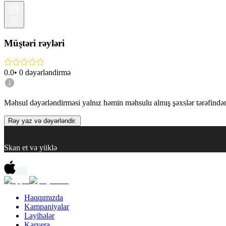
Müştəri rəyləri
0.0
•
0
dəyərləndirmə
Məhsul dəyərləndirməsi yalnız həmin məhsulu almış şəxslər tərəfindən 
Rəy yaz və dəyərləndir.
Skan et və yüklə
Haqqımızda
Kampaniyalar
Layihələr
Karyera