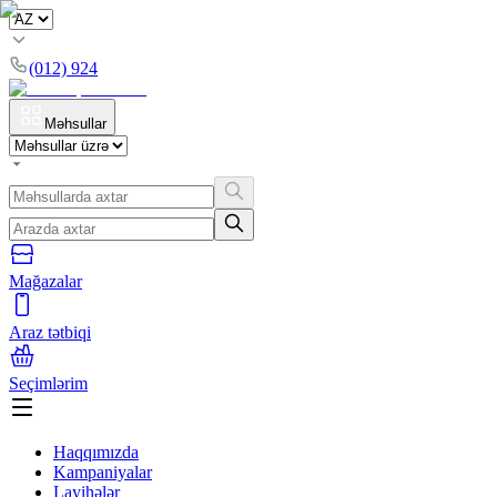
(012) 924
Məhsullar
Mağazalar
Araz tətbiqi
Seçimlərim
Haqqımızda
Kampaniyalar
Layihələr