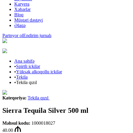
Karyera
Xəbərlər
Bloq
Müştəri dəstəyi
Əlaqə
Partnyor ol
Endirim jurnalı
Ana səhifə
•
Spirtli içkilər
•
Yüksək alkoqollu içkilər
•
Tekila
•
Tekila qızıl
Kateqoriya
:
Tekila qızıl
Sierra Tequila Silver 500 ml
Məhsul kodu
:
1000018027
40.00