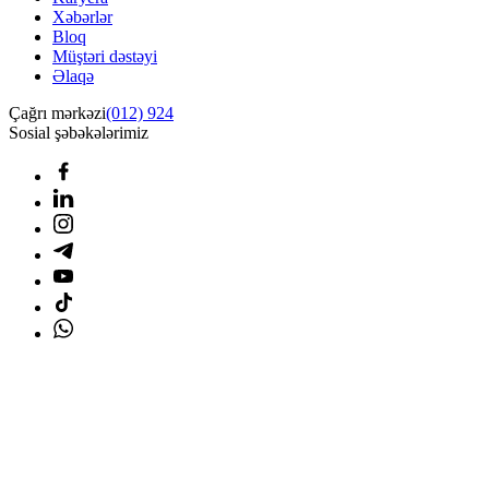
Xəbərlər
Bloq
Müştəri dəstəyi
Əlaqə
Çağrı mərkəzi
(012) 924
Sosial şəbəkələrimiz