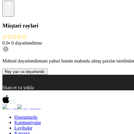
Müştəri rəyləri
0.0
•
0
dəyərləndirmə
Məhsul dəyərləndirməsi yalnız həmin məhsulu almış şəxslər tərəfindən 
Rəy yaz və dəyərləndir.
Skan et və yüklə
Haqqımızda
Kampaniyalar
Layihələr
Karyera