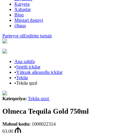
Karyera
Xəbərlər
Bloq
Müştəri dəstəyi
Əlaqə
Partnyor ol
Endirim jurnalı
Ana səhifə
•
Spirtli içkilər
•
Yüksək alkoqollu içkilər
•
Tekila
•
Tekila qızıl
Kateqoriya
:
Tekila qızıl
Olmeca Tequila Gold 750ml
Məhsul kodu
:
1000022314
63.00