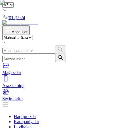
(012) 924
Məhsullar
Mağazalar
Araz tətbiqi
Seçimlərim
Haqqımızda
Kampaniyalar
Layihələr