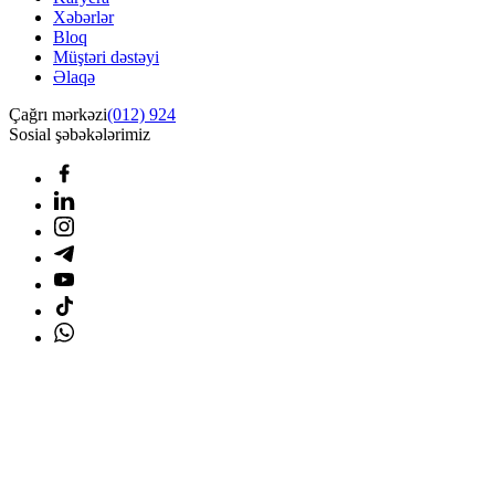
Xəbərlər
Bloq
Müştəri dəstəyi
Əlaqə
Çağrı mərkəzi
(012) 924
Sosial şəbəkələrimiz