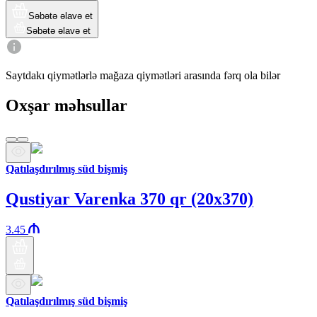
Səbətə əlavə et
Səbətə əlavə et
Saytdakı qiymətlərlə mağaza qiymətləri arasında fərq ola bilər
Oxşar məhsullar
Qatılaşdırılmış süd bişmiş
Qustiyar Varenka 370 qr (20x370)
3.45
Qatılaşdırılmış süd bişmiş