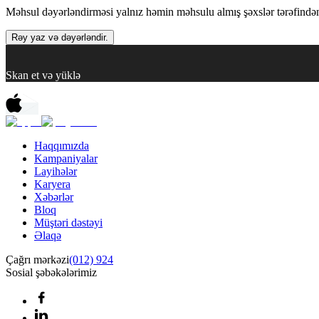
Məhsul dəyərləndirməsi yalnız həmin məhsulu almış şəxslər tərəfindən 
Rəy yaz və dəyərləndir.
Skan et və yüklə
Haqqımızda
Kampaniyalar
Layihələr
Karyera
Xəbərlər
Bloq
Müştəri dəstəyi
Əlaqə
Çağrı mərkəzi
(012) 924
Sosial şəbəkələrimiz