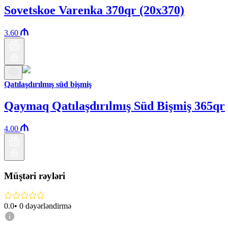
Sovetskoe Varenka 370qr (20x370)
3.60
Qatılaşdırılmış süd bişmiş
Qaymaq Qatılaşdırılmış Süd Bişmiş 365qr
4.00
Müştəri rəyləri
0.0
•
0
dəyərləndirmə