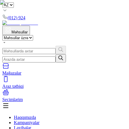
(012) 924
Məhsullar
Mağazalar
Araz tətbiqi
Seçimlərim
Haqqımızda
Kampaniyalar
Layihələr