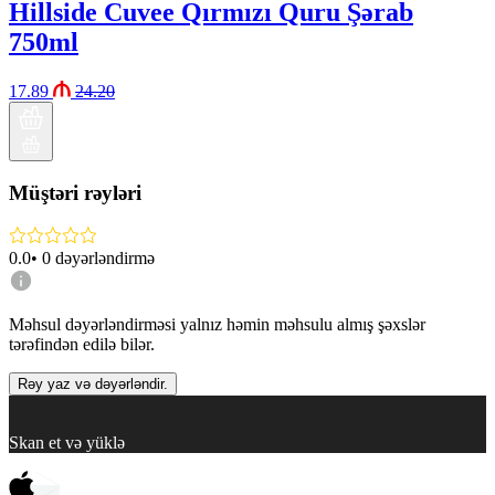
Hillside Cuvee Qırmızı Quru Şərab
750ml
17.89
24.20
Müştəri rəyləri
0.0
•
0
dəyərləndirmə
Məhsul dəyərləndirməsi yalnız həmin məhsulu almış şəxslər
tərəfindən edilə bilər.
Rəy yaz və dəyərləndir.
Skan et və yüklə