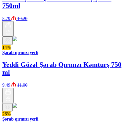
750ml
8.79
10.20
14%
Şərab qırmızı yerli
Yeddi Gözəl Şərab Qırmızı Kəmturş 750
ml
9.49
11.00
26%
Şərab qırmızı yerli