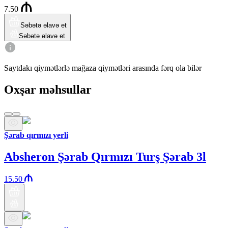
7.50
Səbətə əlavə et
Səbətə əlavə et
Saytdakı qiymətlərlə mağaza qiymətləri arasında fərq ola bilər
Oxşar məhsullar
Şərab qırmızı yerli
Absheron Şərab Qırmızı Turş Şərab 3l
15.50