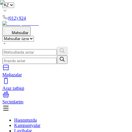
(012) 924
Məhsullar
Mağazalar
Araz tətbiqi
Seçimlərim
Haqqımızda
Kampaniyalar
Layihələr