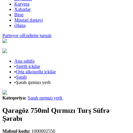
Karyera
Xəbərlər
Bloq
Müştəri dəstəyi
Əlaqə
Partnyor ol
Endirim jurnalı
Ana səhifə
•
Spirtli içkilər
•
Orta alkoqollu içkilər
•
Şərab
•
Şərab qırmızı yerli
Kateqoriya
:
Şərab qırmızı yerli
Qaragöz 750ml Qırmızı Turş Süfrə
Şərabı
Məhsul kodu
:
1000002550