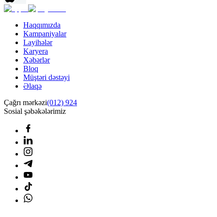
Haqqımızda
Kampaniyalar
Layihələr
Karyera
Xəbərlər
Bloq
Müştəri dəstəyi
Əlaqə
Çağrı mərkəzi
(012) 924
Sosial şəbəkələrimiz