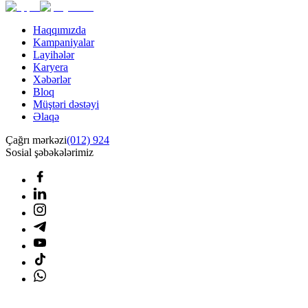
Haqqımızda
Kampaniyalar
Layihələr
Karyera
Xəbərlər
Bloq
Müştəri dəstəyi
Əlaqə
Çağrı mərkəzi
(012) 924
Sosial şəbəkələrimiz