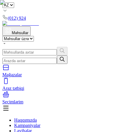
(012) 924
Məhsullar
Mağazalar
Araz tətbiqi
Seçimlərim
Haqqımızda
Kampaniyalar
Layihələr