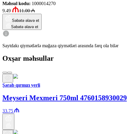
Məhsul kodu
:
1000014270
9.49
11.00
₼
Səbətə əlavə et
Səbətə əlavə et
Saytdakı qiymətlərlə mağaza qiymətləri arasında fərq ola bilər
Oxşar məhsullar
Şərab qırmızı yerli
Meyseri Mexmeri 750ml 4760158930029
33.75