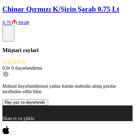
Chinar Qırmızı K/Şirin Şərab 0.75 Lt
8.79
10.20
Müştəri rəyləri
0.0
•
0
dəyərləndirmə
Məhsul dəyərləndirməsi yalnız həmin məhsulu almış şəxslər
tərəfindən edilə bilər.
Rəy yaz və dəyərləndir.
Skan et və yüklə