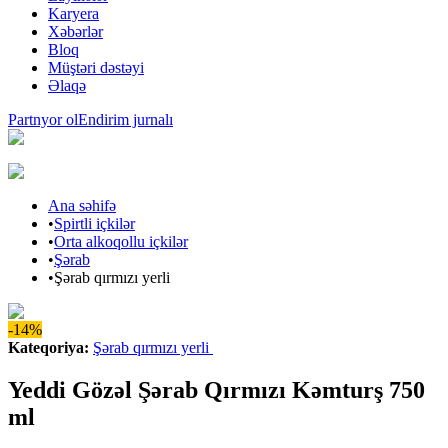
Karyera
Xəbərlər
Bloq
Müştəri dəstəyi
Əlaqə
Partnyor ol
Endirim jurnalı
Ana səhifə
•
Spirtli içkilər
•
Orta alkoqollu içkilər
•
Şərab
•
Şərab qırmızı yerli
-14%
Kateqoriya
:
Şərab qırmızı yerli
Yeddi Gözəl Şərab Qırmızı Kəmturş 750
ml